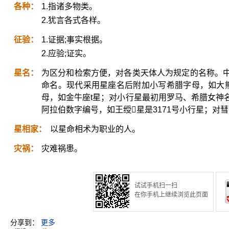
各种：
1.指诸多物类。
2.犹言各式各样。
征验：
1.证据;事实根据。
2.应验;证实。
星名：
为区分和检索方便，对各类天体人为规定的名称。
命名。现代采用星座名后附加小写希腊字母，如大
母，如金牛座t星；对小行星最初用罗马、希腊女神
阿拉伯数字编号，如王绶星是3171号小行星；对
星相家：
以星命相术为职业的人。
灾祸：
灾难祸患。
试试手机扫一扫
在你手机上继续浏览此页面
分享到：
更多