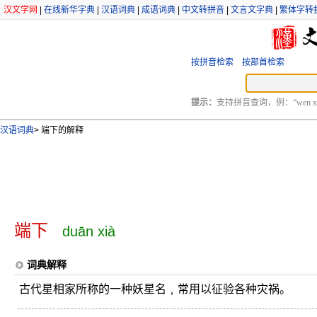
汉文学网
|
在线新华字典
|
汉语词典
|
成语词典
|
中文转拼音
|
文言文字典
|
繁体字转
按拼音检索
按部首检索
提示：
支持拼音查询，例：“wen xu
汉语词典
>
端下的解释
端下
duān xià
词典解释
古代星相家所称的一种妖星名﹐常用以征验各种灾祸。