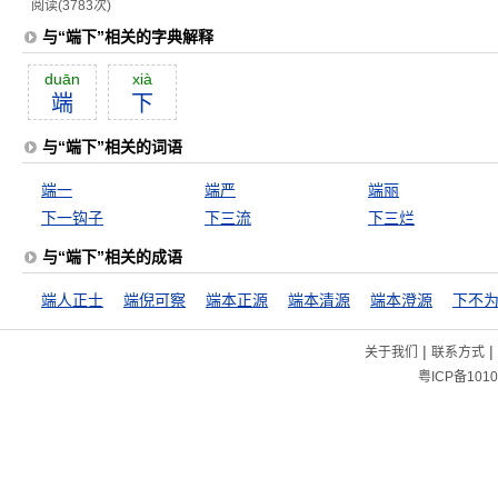
阅读(3783次)
与“端下”相关的字典解释
duān
xià
端
下
与“端下”相关的词语
端一
端严
端丽
下一钩子
下三流
下三烂
与“端下”相关的成语
端人正士
端倪可察
端本正源
端本清源
端本澄源
下不
|
|
关于我们
联系方式
粤ICP备1010