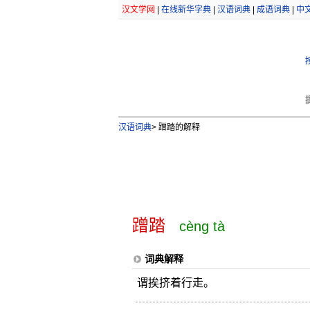
汉文学网
|
在线新华字典
|
汉语词典
|
成语词典
|
中
汉语词典
>
蹭踏的解释
蹭踏
cèng tà
词典解释
谓挨挤着行走。