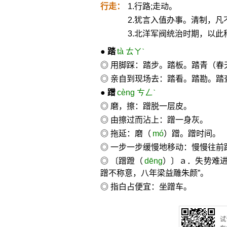
行走：
1.行路;走动。
2.犹言入值办事。清制，
3.北洋军阀统治时期，以此
●
踏
tà ㄊㄚˋ
◎ 用脚踩：踏步。踏板。踏青（春
◎ 亲自到现场去：踏看。踏勘。踏
●
蹭
cèng ㄘㄥˋ
◎ 磨，擦：蹭脱一层皮。
◎ 由擦过而沾上：蹭一身灰。
◎ 拖延：磨（
mó
）蹭。蹭时间。
◎ 一步一步缓慢地移动：慢慢往前
◎ 〔蹭蹬（
dēng
）〕ａ．失势难进
蹭不称意，八年梁益雕朱颜”。
◎ 指白占便宜：坐蹭车。
试