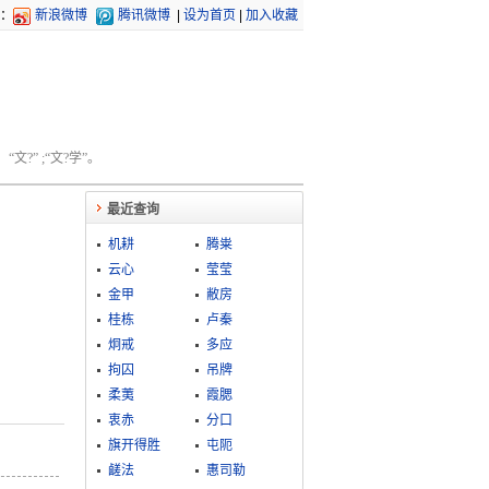
：
新浪微博
腾讯微博
|
设为首页
|
加入收藏
文?” ;“文?学”。
最近查询
机耕
腾粜
云心
莹莹
金甲
敝房
桂栋
卢秦
炯戒
多应
拘囚
吊牌
柔荑
霞腮
衷赤
分口
旗开得胜
屯阨
鹾法
惠司勒