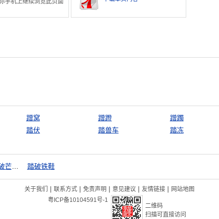
你手机上继续浏览此页面
蹭窝
蹭蹬
蹭躅
踏伏
踏兽车
踏冻
踏破芒鞋没觅处，得来全不费工夫
踏破铁鞋
|
|
|
|
|
关于我们
联系方式
免责声明
意见建议
友情链接
网站地图
粤ICP备10104591号-1
二维码
扫描可直接访问