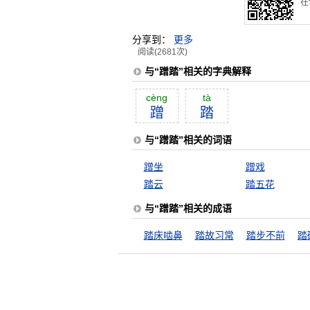
在
分享到：
更多
阅读(2681次)
与“蹭踏”相关的字典解释
cèng
tà
蹭
踏
与“蹭踏”相关的词语
蹭坐
蹭戏
踏云
踏五花
与“蹭踏”相关的成语
踏床啮鼻
踏故习常
踏步不前