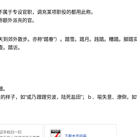
凡不属于专设官职，调充某项职役的都用此称。
称额外派充的官。
天到郊外散步。亦称“踏春”）。踏雪。踏月。践踏。糟踏。脚踏
查。踏访。
蹭。
的样子，如“或乃蹭蹭穷波，陆死盐田”；ｂ．喻失意、潦倒，如
试手机扫一扫
下载本页内容