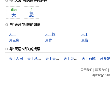
与“天忌”相关的字典解释
tiān
jì
天
忌
与“天忌”相关的词语
天一
天一阁
天丁
忌三房
忌作
忌俗
与“天忌”相关的成语
天上人间
天上地下，惟我独尊
天上天下，惟我独尊
天上少有，地下难寻
天上石麟
忌贤
|
|
关于我们
联系方式
粤ICP备1010