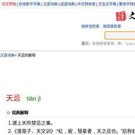
汉文学网
|
在线新华字典
|
汉语词典
|
成语词典
|
中文转拼音
|
文言文字典
|
繁体字转
按拼音检索
按部首检索
提示：
支持拼音查询，例：“wen xu
汉语词典
>
天忌的解释
天忌
tiān jì
词典解释
1.谓上天所禁忌之事。
2.《淮南子．天文训》:“虹﹑蜺﹑彗星者﹐天之忌也。”后称