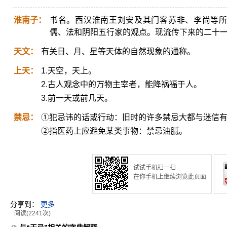
淮南子：
书名。西汉淮南王刘安及其门客苏非、李尚等所
儒、法和阴阳五行家的观点。现流传下来的二十一
天文：
有关日、月、星等天体的自然现象的通称。
上天：
1.天空，天上。
2.古人观念中的万物主宰者，能降祸福于人。
3.前一天或前几天。
禁忌：
①犯忌讳的话或行动：旧时的许多禁忌大都与迷信
②指医药上应避免某类事物：禁忌油腻。
试试手机扫一扫
在你手机上继续浏览此页面
分享到：
更多
阅读(2241次)