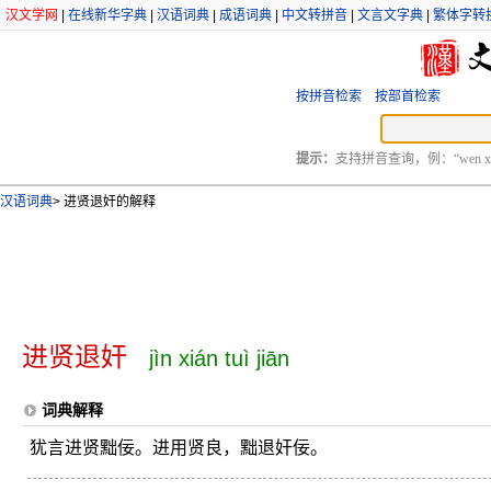
汉文学网
|
在线新华字典
|
汉语词典
|
成语词典
|
中文转拼音
|
文言文字典
|
繁体字转
按拼音检索
按部首检索
提示：
支持拼音查询，例：“wen xu
汉语词典
>
进贤退奸的解释
进贤退奸
jìn xián tuì jiān
词典解释
犹言进贤黜佞。进用贤良，黜退奸佞。