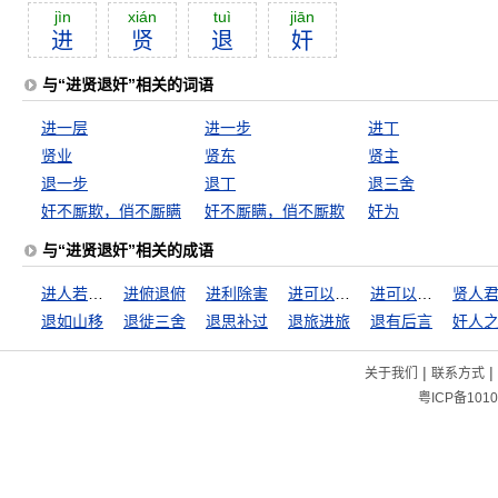
jìn
xián
tuì
jiān
进
贤
退
奸
与“进贤退奸”相关的词语
进一层
进一步
进丁
贤业
贤东
贤主
退一步
退丁
退三舍
奸不厮欺，俏不厮瞒
奸不厮瞒，俏不厮欺
奸为
与“进贤退奸”相关的成语
进人若将加诸膝，退人若将坠诸渊
进俯退俯
进利除害
进可以攻，据可以守
进可以攻，退可以守
贤人
退如山移
退徙三舍
退思补过
退旅进旅
退有后言
奸人
|
|
关于我们
联系方式
粤ICP备1010