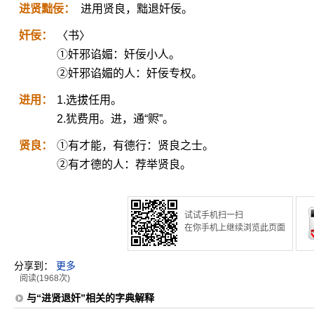
进贤黜佞：
进用贤良，黜退奸佞。
奸佞：
〈书〉
①奸邪谄媚：奸佞小人。
②奸邪谄媚的人：奸佞专权。
进用：
1.选拔任用。
2.犹费用。进，通“赆”。
贤良：
①有才能，有德行：贤良之士。
②有才德的人：荐举贤良。
试试手机扫一扫
在你手机上继续浏览此页面
分享到：
更多
阅读(1968次)
与“进贤退奸”相关的字典解释