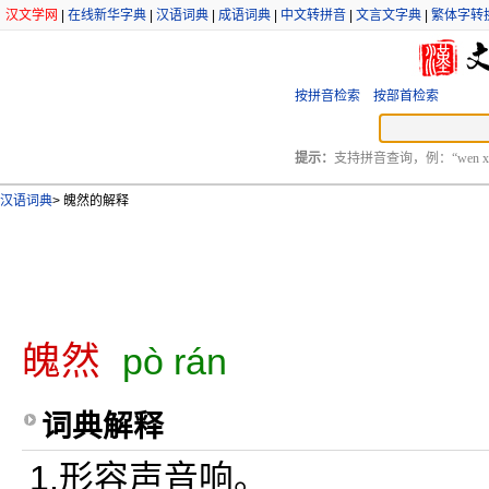
汉文学网
|
在线新华字典
|
汉语词典
|
成语词典
|
中文转拼音
|
文言文字典
|
繁体字转
按拼音检索
按部首检索
提示：
支持拼音查询，例：“wen xu
汉语词典
>
魄然的解释
魄然
pò rán
词典解释
1.形容声音响。