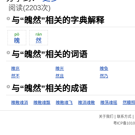
阅读(2203次)
与“魄然”相关的字典解释
pò
rán
魄
然
与“魄然”相关的词语
魄兆
魄光
魄兔
然不
然且
然乃
与“魄然”相关的成语
魄散魂消
魄散魂飘
魄散魂飞
魄消魂散
魄荡魂摇
然糠
|
|
关于我们
联系方式
粤ICP备1010