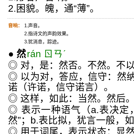
2.困貌。魄，通“薄”。
音响：
1.声音。
2.指诗文的声韵效果。
3.犹消息，踪迹。
●
然
rán ㄖㄢˊ
◎ 对，是：然否。不然。不
◎ 以为对，答应，信守：然
诺（许诺，信守诺言）。
◎ 这样，如此：当然。然后
◎ 表示一种语气（a.表决定
然”；b.表比拟，犹言一般，如
◎ 用于词尾，表示状态：显