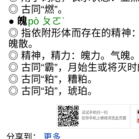
◎ 古同“燃”。
●
魄
pò ㄆㄛˋ
◎ 指依附形体而存在的精神
魄散。
◎ 精神，精力：魄力。气魄
◎ 古同“霸”，月始生或将灭
◎ 古同“粕”，糟粕。
◎ 古同“珀”，琥珀。
试试手机扫一扫
在你手机上继续浏览此页面
分享到：
更多