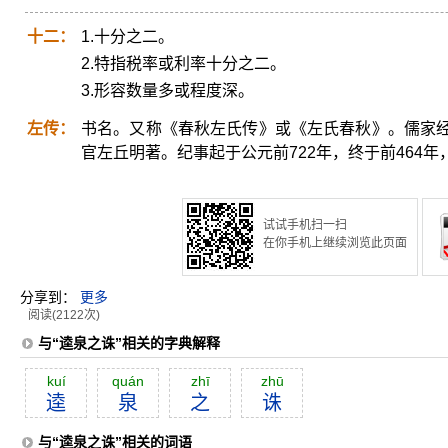
十二：
1.十分之二。
2.特指税率或利率十分之二。
3.形容数量多或程度深。
左传：
书名。又称《春秋左氏传》或《左氏春秋》。儒家
官左丘明著。纪事起于公元前722年，终于前464
试试手机扫一扫
在你手机上继续浏览此页面
分享到：
更多
阅读(2122次)
与“逵泉之诛”相关的字典解释
kuí
quán
zhī
zhū
逵
泉
之
诛
与“逵泉之诛”相关的词语