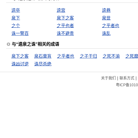
逵卒
逵宫
逵巷
泉下
泉下之客
泉世
之个
之乎也者
之乎者也
诛一警百
诛不避贵
诛乱
与“逵泉之诛”相关的成语
泉下之客
泉石膏肓
之乎者也
之子于归
之死不渝
之死
诛凶讨逆
诛尽杀绝
|
|
关于我们
联系方式
粤ICP备1010