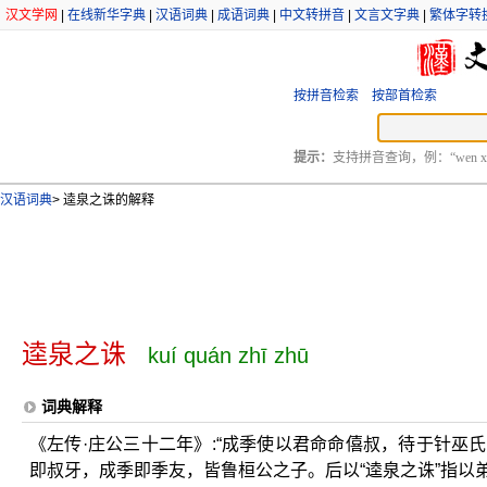
汉文学网
|
在线新华字典
|
汉语词典
|
成语词典
|
中文转拼音
|
文言文字典
|
繁体字转
按拼音检索
按部首检索
提示：
支持拼音查询，例：“wen xu
汉语词典
>
逵泉之诛的解释
逵泉之诛
kuí quán zhī zhū
词典解释
《左传·庄公三十二年》:“成季使以君命命僖叔，待于针巫
即叔牙，成季即季友，皆鲁桓公之子。后以“逵泉之诛”指以