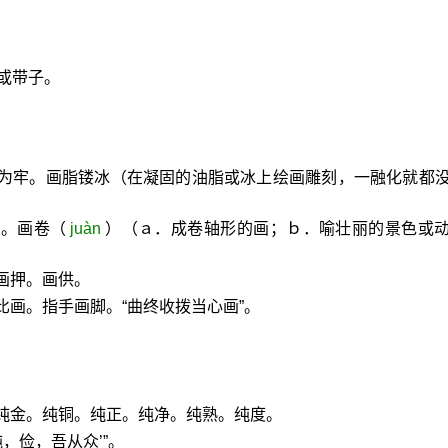
或带子。
地为牢。画脂镂冰（在凝固的油脂或冰上绘画雕刻，一融化就都
板。画卷（
juàn
）（ａ．成卷轴形的画；ｂ．喻壮丽的景色或
画押。画供。
比画。指手画脚。“曲终收拨当心画”。
纯金。纯铜。纯正。纯净。纯熟。纯度。
，俭，吾从众’”。