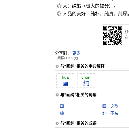
◎ 大：纯嘏（极大的福分）。
◎ 人品的美好：纯朴。纯真。纯厚
试
在
分享到：
更多
阅读(1509次)
与“画纯”相关的字典解释
huà
chún
画
纯
与“画纯”相关的词语
画一
画一之歌
纯一
纯一不杂
与“画纯”相关的成语