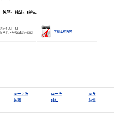
。纯笃。纯洁。纯稚。
试手机扫一扫
下载本页内容
你手机上继续浏览此页面
画一之法
画一法
画丘
纯丽
纯仁
纯儒