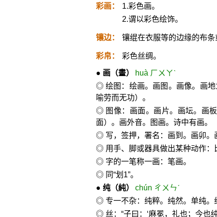
彩画：
1.彩色画。
2.谓以彩色绘饰。
镶边：
镶绲在衣服等的边缘的布条
彩帛：
彩色丝绸。
●
画
（畫）
huà ㄏㄨㄚˋ
◎ 绘图：绘画。画图。画像。画
喻劳而无功）。
◎ 图像：画面。画片。画坛。画
面）。画外音。图画。诗中有画。
◎ 写，签押，署名：画到。画卯。
◎ 用手、脚或器具做出某种动作：
◎ 字的一笔称一画：笔画。
◎ 同“划1”。
●
纯
（純）
chún ㄔㄨㄣˊ
◎ 专一不杂：纯粹。纯然。单纯。
◎ 丝：“子曰：‘麻冕，礼也；今也纯