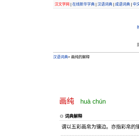
汉文学网
|
在线新华字典
|
汉语词典
|
成语词典
|
中
汉语词典
>
画纯的解释
画纯
huà chún
词典解释
谓以五彩画帛为镶边。亦指彩帛的