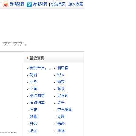
：
新浪微博
腾讯微博
|
设为首页
|
加入收藏
文?” ;“文?学”。
最近查询
养兵千日，用兵一时
朝中措
窈窕
密人
买办
灿错
平衡
筹议
遣兴陶情
定香剂
五讲四美
佥壬
不惟
空气质量
跸御
灭度
升起
菗蒢
送关
质拙