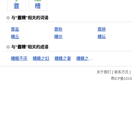
虀
糟
与“虀糟”相关的词语
虀盐
虀粉
虀肠
糟丘
糟坊
糟坛
与“虀糟”相关的成语
糟糠不厌
糟糠之妇
糟糠之妻
糟糠之妻不下堂
|
|
关于我们
联系方式
粤ICP备1010