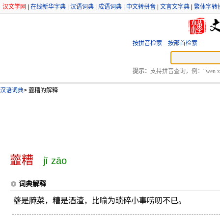
汉文学网
|
在线新华字典
|
汉语词典
|
成语词典
|
中文转拼音
|
文言文字典
|
繁体字转
按拼音检索
按部首检索
提示：
支持拼音查询，例：“wen xu
汉语词典
>
虀糟的解释
虀糟
jī zāo
词典解释
虀是腌菜，糟是酒渣，比喻为琐碎小事唠叨不已。