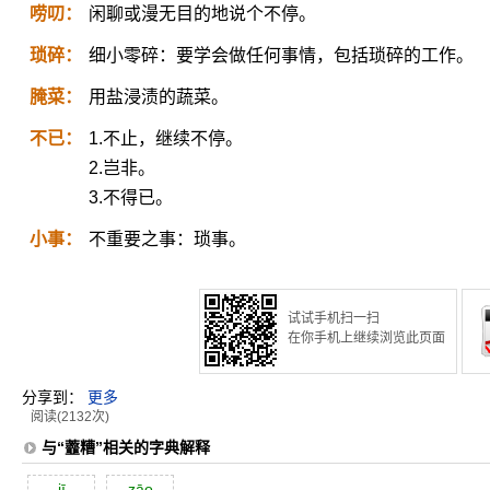
唠叨：
闲聊或漫无目的地说个不停。
琐碎：
细小零碎：要学会做任何事情，包括琐碎的工作。
腌菜：
用盐浸渍的蔬菜。
不已：
1.不止，继续不停。
2.岂非。
3.不得已。
小事：
不重要之事：琐事。
试试手机扫一扫
在你手机上继续浏览此页面
分享到：
更多
阅读(2132次)
与“虀糟”相关的字典解释
jī
zāo