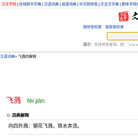
汉文学网
|
在线新华字典
|
汉语词典
|
成语词典
|
中文转拼音
|
文言文字典
|
繁体字转
按拼音检索
按部首检索
提示：
支持拼音查询，例：“wen xu
汉语词典
>
飞溅的解释
飞溅
fēi jiàn
词典解释
向四外溅：钢花飞溅，铁水奔流。