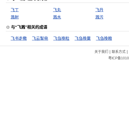
飞丁
飞丸
飞丹
溅射
溅水
溅污
与“飞溅”相关的成语
飞书走檄
飞云掣电
飞刍挽粒
飞刍挽粟
飞刍挽粮
|
|
关于我们
联系方式
粤ICP备1010