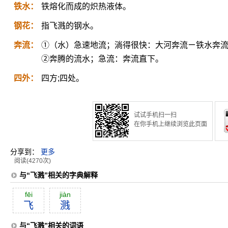
铁水：
铁熔化而成的炽热液体。
钢花：
指飞溅的钢水。
奔流：
①（水）急速地流；淌得很快：大河奔流ㄧ铁水奔
②奔腾的流水；急流：奔流直下。
四外：
四方;四处。
试试手机扫一扫
在你手机上继续浏览此页面
分享到：
更多
阅读(4270次)
与“飞溅”相关的字典解释
fēi
jiàn
飞
溅
与“飞溅”相关的词语