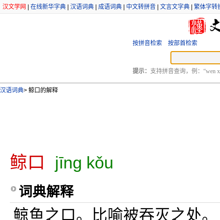
汉文学网
|
在线新华字典
|
汉语词典
|
成语词典
|
中文转拼音
|
文言文字典
|
繁体字转
按拼音检索
按部首检索
提示：
支持拼音查询，例：“wen xu
汉语词典
>
鲸口的解释
鲸口
jīng kǒu
词典解释
鲸鱼之口。比喻被吞灭之处。