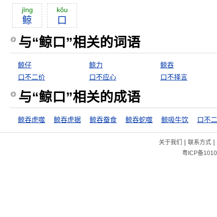
jīng
kŏu
鲸
口
与“鲸口”相关的词语
鲸仔
鲸力
鲸吞
口不二价
口不应心
口不择言
与“鲸口”相关的成语
鲸吞虎噬
鲸吞虎据
鲸吞蚕食
鲸吞蛇噬
鲸吸牛饮
口不
|
|
关于我们
联系方式
粤ICP备1010