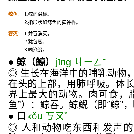
鲸鱼：
1.鲸的俗称。
2.指形状如鲸鱼的撞钟杵。
吞灭：
1.并吞消灭。
2.犹包容。
3.喻淹没。
●
鲸
（鯨）
jīng ㄐㄧㄥˉ
◎ 生长在海洋中的哺乳动物
在头的上部，用肺呼吸。体
界上最大的动物。肉可食，
鱼”）：鲸吞。鲸鲵（即“鲸”
●
口
kǒu ㄎㄡˇ
◎ 人和动物吃东西和发声的