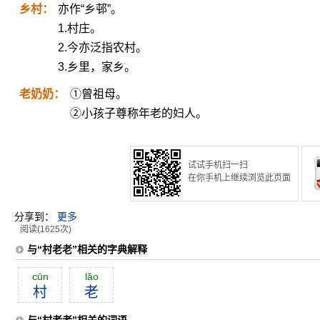
乡村：
亦作“乡邨”。
1.村庄。
2.今亦泛指农村。
3.乡里，家乡。
老奶奶：
①曾祖母。
②小孩子尊称年老的妇人。
试试手机扫一扫
在你手机上继续浏览此页面
分享到：
更多
阅读(1625次)
与“村老老”相关的字典解释
cūn
lăo
村
老