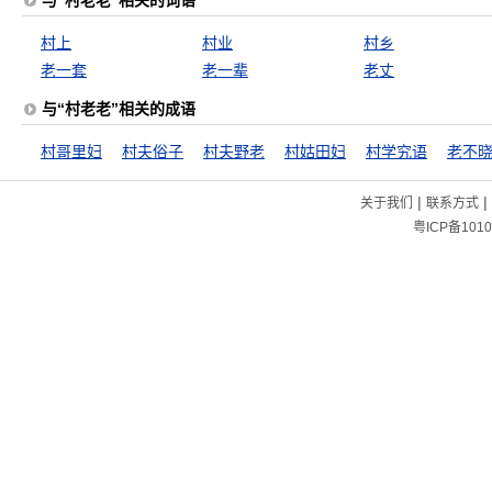
与“村老老”相关的词语
村上
村业
村乡
老一套
老一辈
老丈
与“村老老”相关的成语
村哥里妇
村夫俗子
村夫野老
村姑田妇
村学究语
老不
|
|
关于我们
联系方式
粤ICP备1010