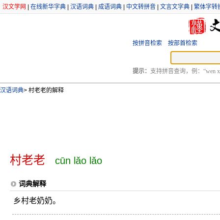
汉文学网
|
在线新华字典
|
汉语词典
|
成语词典
|
中文转拼音
|
文言文字典
|
繁体字转
按拼音检索
按部首检索
提示：
支持拼音查询，例：“wen xu
汉语词典
>
村老老的解释
村老老
cūn lǎo lǎo
词典解释
乡村老奶奶。