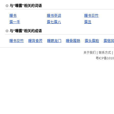
与“曝露”相关的词语
曝书
曝书亭词
曝书见竹
露一手
露七露八
露丑
与“曝露”相关的成语
曝书见竹
曝背食芹
曝腮龙门
曝骨履肠
露头露脸
露宿
|
|
关于我们
联系方式
粤ICP备1010