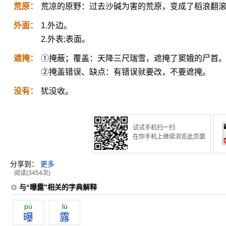
荒原：
荒凉的原野：过去沙碱为害的荒原，变成了稻浪翻
外面：
1.外边。
2.外表;表面。
遮掩：
①掩蔽；覆盖：天降三尺瑞雪，遮掩了窦娥的尸首
②掩盖错误、缺点：有错误就要改，不要遮掩。
没有：
犹没收。
试试手机扫一扫
在你手机上继续浏览此页面
分享到：
更多
阅读(3454次)
与“曝露”相关的字典解释
pù
lù
曝
露