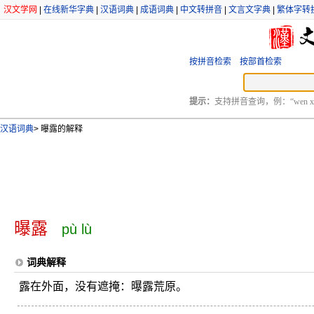
汉文学网
|
在线新华字典
|
汉语词典
|
成语词典
|
中文转拼音
|
文言文字典
|
繁体字转
按拼音检索
按部首检索
提示：
支持拼音查询，例：“wen xu
汉语词典
>
曝露的解释
曝露
pù lù
词典解释
露在外面，没有遮掩：曝露荒原。