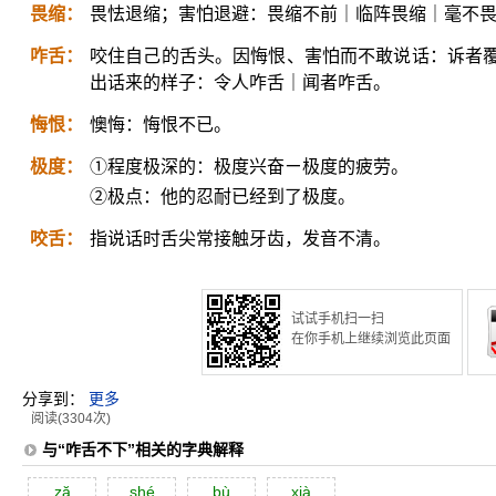
畏缩：
畏怯退缩；害怕退避：畏缩不前｜临阵畏缩｜毫不
咋舌：
咬住自己的舌头。因悔恨、害怕而不敢说话：诉者
出话来的样子：令人咋舌｜闻者咋舌。
悔恨：
懊悔：悔恨不已。
极度：
①程度极深的：极度兴奋ㄧ极度的疲劳。
②极点：他的忍耐已经到了极度。
咬舌：
指说话时舌尖常接触牙齿，发音不清。
试试手机扫一扫
在你手机上继续浏览此页面
分享到：
更多
阅读(3304次)
与“咋舌不下”相关的字典解释
ză
shé
bù
xià