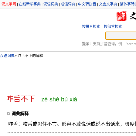
汉文学网
|
在线新华字典
|
汉语词典
|
成语词典
|
中文转拼音
|
文言文字典
|
繁体字转
按拼音检索
按部首检索
提示：
支持拼音查询，例：“wen xu
汉语词典
>
咋舌不下的解释
咋舌不下
zé shé bù xià
词典解释
咋舌：咬舌或忍住不言。形容不敢说话或说不出话来，极度