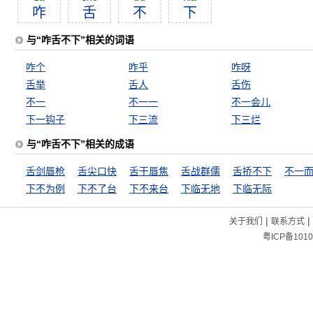
咋
舌
不
下
与“咋舌不下”相关的词语
咋个
咋乎
咋呀
舌举
舌人
舌伤
不一
不一一
不一会儿
下一钩子
下三流
下三烂
与“咋舌不下”相关的成语
舌剑唇枪
舌尖口快
舌干唇焦
舌战群儒
舌挢不下
不一
下不为例
下不了台
下不来台
下临无地
下临无际
|
|
关于我们
联系方式
粤ICP备1010