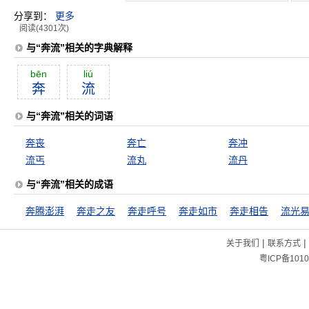
分享到：
更多
阅读(4301次)
与“奔流”相关的字典解释
bēn
liú
奔
流
与“奔流”相关的词语
奔丧
奔亡
奔冲
流丐
流丸
流丹
与“奔流”相关的成语
奔腾澎湃
奔走之友
奔走呼号
奔走如市
奔走相告
流光
|
|
关于我们
联系方式
粤ICP备1010