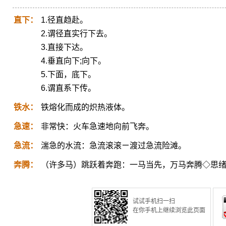
直下：
1.径直趋赴。
2.谓径直实行下去。
3.直接下达。
4.垂直向下;向下。
5.下面，底下。
6.谓直系下传。
铁水：
铁熔化而成的炽热液体。
急速：
非常快：火车急速地向前飞奔。
急流：
湍急的水流：急流滚滚ㄧ渡过急流险滩。
奔腾：
（许多马）跳跃着奔跑：一马当先，万马奔腾◇思
试试手机扫一扫
在你手机上继续浏览此页面