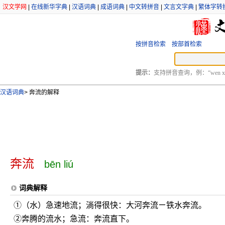
汉文学网
|
在线新华字典
|
汉语词典
|
成语词典
|
中文转拼音
|
文言文字典
|
繁体字转
按拼音检索
按部首检索
提示：
支持拼音查询，例：“wen xu
汉语词典
>
奔流的解释
奔流
bēn liú
词典解释
①（水）急速地流；淌得很快：大河奔流ㄧ铁水奔流。
②奔腾的流水；急流：奔流直下。