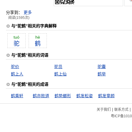
分享到：
更多
阅读(1595次)
与“驼鹤”相关的字典解释
tuó
hè
驼
鹤
与“驼鹤”相关的词语
驼价
驼员
驼囊
鹤上人
鹤上仙
鹤举
与“驼鹤”相关的成语
鹤乘轩
鹤亦败道
鹤势螂形
鹤发松姿
鹤发童颜
|
|
关于我们
联系方式
粤ICP备1010