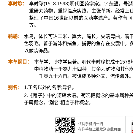
李时珍：
李时珍(1518-1593)明代医药学家。字东璧
重研究药物，重视临床实践，主张革新。经常上
整理了中国16世纪以前的医药学遗产。著作有
等。
鹈鹕：
水鸟，体长可达二米，翼大，嘴长，尖端弯曲，嘴
色羽毛。善于游泳和捕鱼，捕得的鱼存在皮囊中。
以做装饰品。
本草纲目：
本草学、博物学巨著。明代李时珍撰成于157
中植物药一千零九十四种，其余为矿物和其他
一千零九十六首。被译成多种外文，流传海外
别名：
1.正名以外的名字;异名。
2.《荀子》中的逻辑术语。荀况把概念的基本属种关系
于属概念，“别名”相当于种概念。
试试手机扫一扫
在你手机上继续浏览此页面