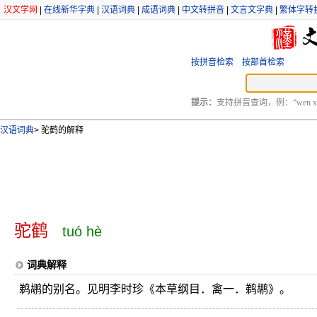
汉文学网
|
在线新华字典
|
汉语词典
|
成语词典
|
中文转拼音
|
文言文字典
|
繁体字转
按拼音检索
按部首检索
提示：
支持拼音查询，例：“wen xu
汉语词典
>
驼鹤的解释
驼鹤
tuó hè
词典解释
鹈鹕的别名。见明李时珍《本草纲目．禽一．鹈鹕》。