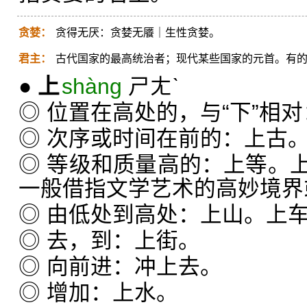
贪婪：
贪得无厌：贪婪无餍｜生性贪婪。
君主：
古代国家的最高统治者；现代某些国家的元首。有
●
上
shàng
ㄕㄤˋ
◎ 位置在高处的，与“下”相
◎ 次序或时间在前的：上古
◎ 等级和质量高的：上等。
一般借指文学艺术的高妙境界
◎ 由低处到高处：上山。上
◎ 去，到：上街。
◎ 向前进：冲上去。
◎ 增加：上水。