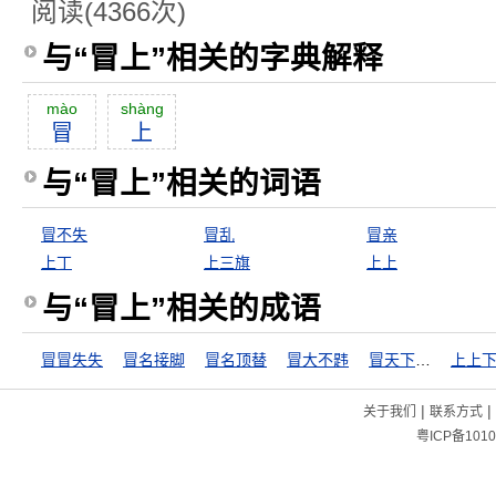
阅读(4366次)
与“冒上”相关的字典解释
mào
shàng
冒
上
与“冒上”相关的词语
冒不失
冒乱
冒亲
上丁
上三旗
上上
与“冒上”相关的成语
冒冒失失
冒名接脚
冒名顶替
冒大不韪
冒天下之大不韪
上上
|
|
关于我们
联系方式
粤ICP备1010