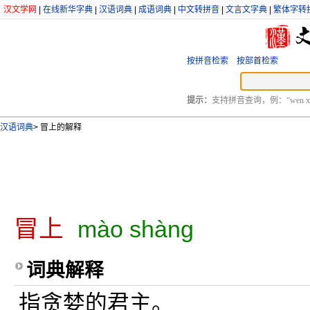
汉文学网
|
在线新华字典
|
汉语词典
|
成语词典
|
中文转拼音
|
文言文字典
|
繁体字转
按拼音检索
按部首检索
提示：
支持拼音查询，例：“wen xu
汉语词典
>
冒上的解释
冒上
mào shàng
词典解释
指贪婪的君主。