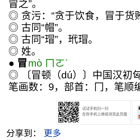
冒之”。
◎ 贪污：“贪于饮食，冒于货
◎ 古同“帽”。
◎ 古同“瑁”，玳瑁。
◎ 姓。
●
冒
mò ㄇㄛˋ
◎ 〔冒顿（dú）〕中国汉初
笔画数：9，部首：冂，笔顺编号
试试手机扫一扫
在你手机上继续浏览此页面
分享到：
更多