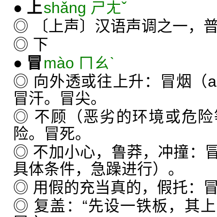
●
上
shǎng ㄕㄤˇ
◎ 〔上声〕汉语声调之一，
◎ 下
●
冒
mào ㄇㄠˋ
◎ 向外透或往上升：冒烟（a
冒汗。冒尖。
◎ 不顾（恶劣的环境或危
险。冒死。
◎ 不加小心，鲁莽，冲撞：
具体条件，急躁进行）。
◎ 用假的充当真的，假托：
◎ 复盖：“先设一铁板，其