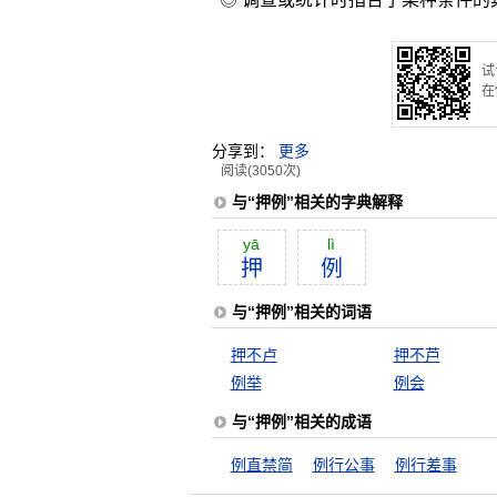
试
在
分享到：
更多
阅读(3050次)
与“押例”相关的字典解释
yā
lì
押
例
与“押例”相关的词语
押不卢
押不芦
例举
例会
与“押例”相关的成语
例直禁简
例行公事
例行差事