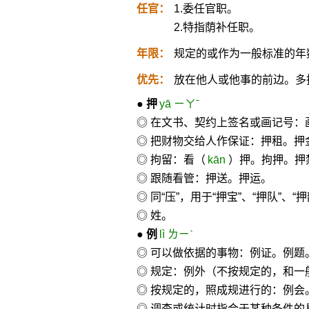
任官：
1.委任官职。
2.特指荫补任职。
年限：
规定的或作为一般标准的年
优先：
放在他人或他事的前边。多
●
押
yā ㄧㄚˉ
◎ 在文书、契约上签名或画记号：
◎ 把财物交给人作保证：押租。押
◎ 拘留：看（
kān
）押。拘押。押
◎ 跟随看管：押送。押运。
◎ 同“压”，用于“押宝”、“押队”、“押
◎ 姓。
●
例
lì ㄌㄧˋ
◎ 可以做依据的事物：例证。例题
◎ 规定：例外（不按规定的，和
◎ 按规定的，照成规进行的：例会
◎ 调查或统计时指合于某种条件的