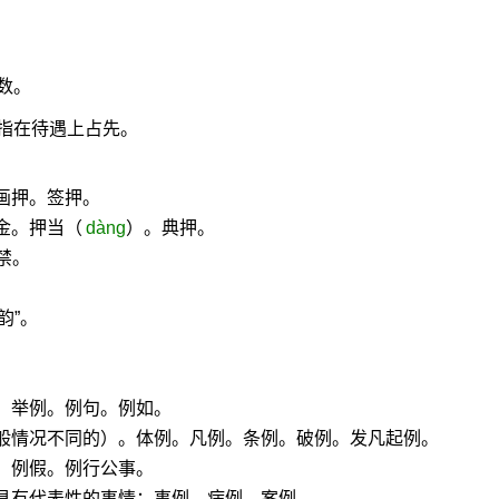
数。
指在待遇上占先。
画押。签押。
金。押当（
dàng
）。典押。
禁。
韵”。
。举例。例句。例如。
一般情况不同的）。体例。凡例。条例。破例。发凡起例。
。例假。例行公事。
具有代表性的事情：事例。病例。案例。