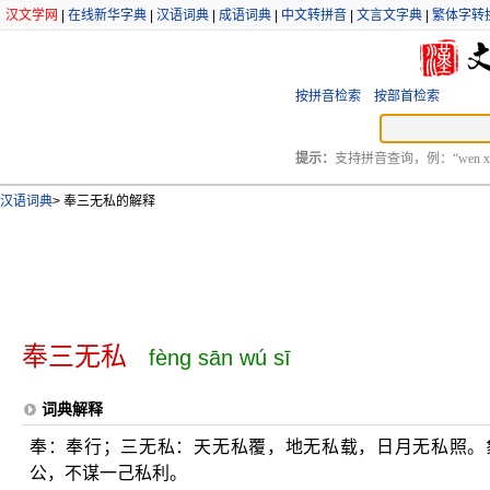
汉文学网
|
在线新华字典
|
汉语词典
|
成语词典
|
中文转拼音
|
文言文字典
|
繁体字转
按拼音检索
按部首检索
提示：
支持拼音查询，例：“wen xu
汉语词典
>
奉三无私的解释
奉三无私
fèng sān wú sī
词典解释
奉：奉行；三无私：天无私覆，地无私载，日月无私照。
公，不谋一己私利。