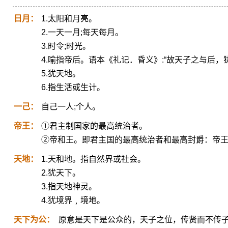
日月：
1.太阳和月亮。
2.一天一月;每天每月。
3.时令;时光。
4.喻指帝后。语本《礼记．昏义》:“故天子之与后，
5.犹天地。
6.指生活或生计。
一己：
自己一人;个人。
帝王：
①君主制国家的最高统治者。
②帝和王。即君主国的最高统治者和最高封爵：帝
天地：
1.天和地。指自然界或社会。
2.犹天下。
3.指天地神灵。
4.犹境界﹐境地。
天下为公：
原意是天下是公众的，天子之位，传贤而不传