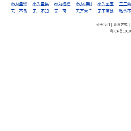
奉为圭璧
奉为圭臬
奉为楷模
奉为神明
奉为至宝
三三
无一不备
无一不知
无一可
无万大千
无下箸处
|
|
关于我们
联系方式
粤ICP备1010