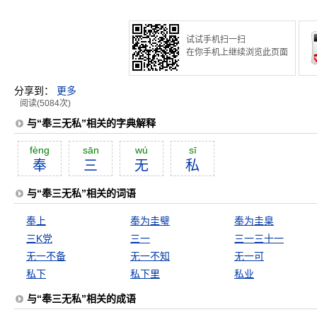
试试手机扫一扫
在你手机上继续浏览此页面
分享到：
更多
阅读(5084次)
与“奉三无私”相关的字典解释
fèng
sān
wú
sī
奉
三
无
私
与“奉三无私”相关的词语
奉上
奉为圭璧
奉为圭臬
三K党
三一
三一三十一
无一不备
无一不知
无一可
私下
私下里
私业
与“奉三无私”相关的成语