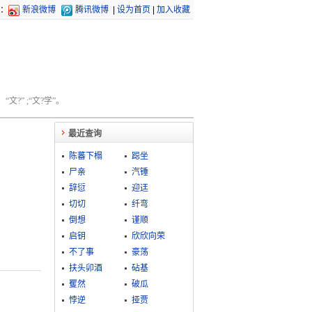
：
新浪微博
腾讯微博
|
设为首页
|
加入收藏
文?” ;“文?学”。
最近查询
陈蕃下榻
跽坐
尸亲
汽锤
辞愆
迎迋
切切
纤弯
倒想
谨顺
启钥
欣欣向荣
不了事
豪荡
扶头卯酒
砧基
矍然
破瓜
悖逆
挜贾