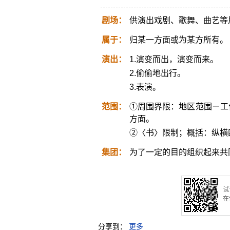
剧场：
供演出戏剧、歌舞、曲艺等
属于：
归某一方面或为某方所有。
演出：
1.演变而出，演变而来。
2.偷偷地出行。
3.表演。
范围：
①周围界限：地区范围ㄧ工
方面。
②〈书〉限制；概括：纵横
集团：
为了一定的目的组织起来共
试
在
分享到：
更多