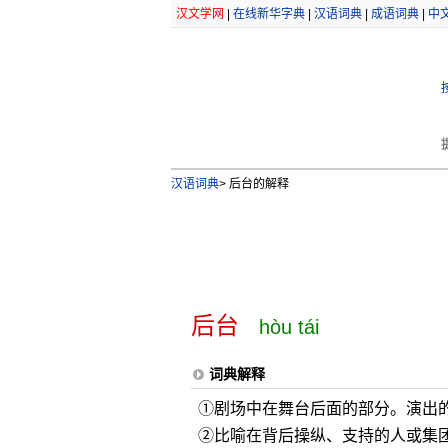
汉文学网
|
在线新华字典
|
汉语词典
|
成语词典
|
中
汉语词典
>
后台的解释
后台
hòu tái
词典解释
①剧场中在舞台后面的部分。演出
②比喻在背后操纵、支持的人或集