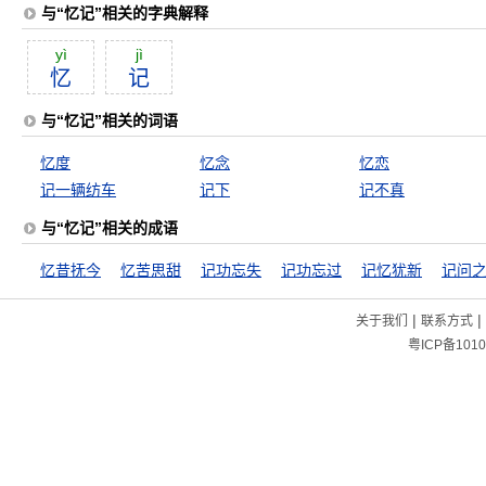
与“忆记”相关的字典解释
yì
jì
忆
记
与“忆记”相关的词语
忆度
忆念
忆恋
记一辆纺车
记下
记不真
与“忆记”相关的成语
忆昔抚今
忆苦思甜
记功忘失
记功忘过
记忆犹新
记问
|
|
关于我们
联系方式
粤ICP备1010