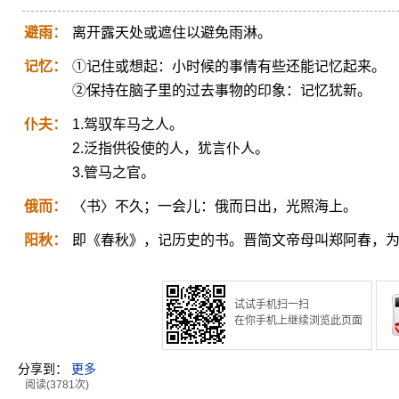
避雨：
离开露天处或遮住以避免雨淋。
记忆：
①记住或想起：小时候的事情有些还能记忆起来。
②保持在脑子里的过去事物的印象：记忆犹新。
仆夫：
1.驾驭车马之人。
2.泛指供役使的人，犹言仆人。
3.管马之官。
俄而：
〈书〉不久；一会儿：俄而日出，光照海上。
阳秋：
即《春秋》，记历史的书。晋简文帝母叫郑阿春，为避
试试手机扫一扫
在你手机上继续浏览此页面
分享到：
更多
阅读(3781次)