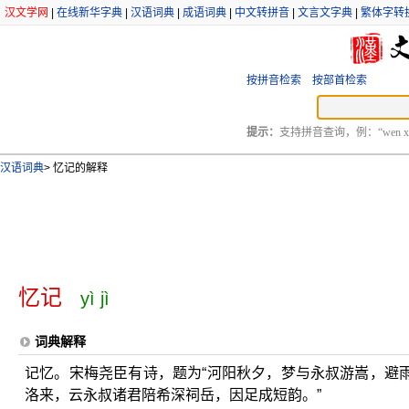
汉文学网
|
在线新华字典
|
汉语词典
|
成语词典
|
中文转拼音
|
文言文字典
|
繁体字转
按拼音检索
按部首检索
提示：
支持拼音查询，例：“wen xu
汉语词典
>
忆记的解释
忆记
yì jì
词典解释
记忆。宋梅尧臣有诗，题为“河阳秋夕，梦与永叔游嵩，避
洛来，云永叔诸君陪希深祠岳，因足成短韵。”