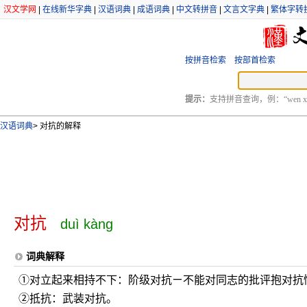
汉文学网
|
在线新华字典
|
汉语词典
|
成语词典
|
中文转拼音
|
文言文字典
|
繁体字转
按拼音检索
按部首检索
提示：
支持拼音查询，例：“wen xu
汉语词典
>
对抗的解释
对抗
duì kàng
词典解释
①对立起来相持不下：阶级对抗ㄧ不能对同志的批评抱对抗
②抵抗：武装对抗。