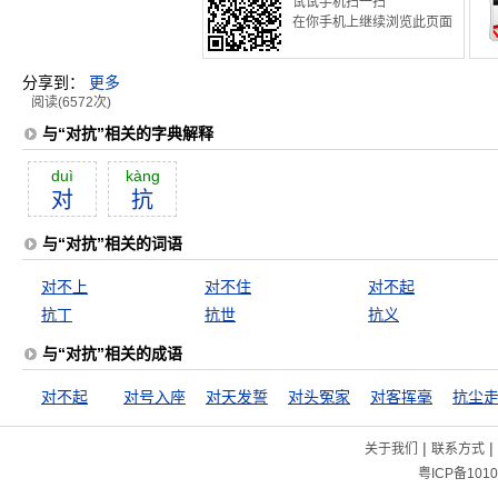
试试手机扫一扫
在你手机上继续浏览此页面
分享到：
更多
阅读(6572次)
与“对抗”相关的字典解释
duì
kàng
对
抗
与“对抗”相关的词语
对不上
对不住
对不起
抗丁
抗世
抗义
与“对抗”相关的成语
对不起
对号入座
对天发誓
对头冤家
对客挥毫
抗尘
|
|
关于我们
联系方式
粤ICP备1010