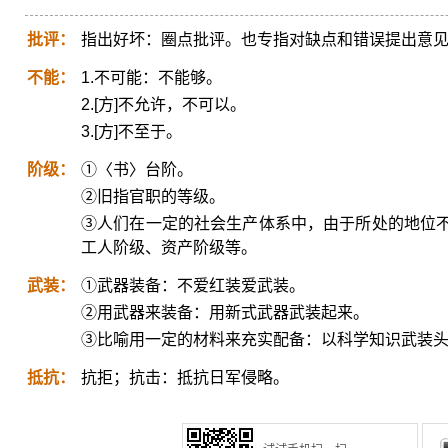
批评：
指出好坏：圈点批评。也专指对缺点和错误提出意
不能：
1.不可能：不能够。
2.[方]不允许，不可以。
3.[方]不至于。
阶级：
①〈书〉台阶。
②旧指官职的等级。
③人们在一定的社会生产体系中，由于所处的地位
工人阶级、资产阶级等。
武装：
①武器装备：不爱红装爱武装。
②用武器来装备：用新式武器武装起来。
③比喻用一定的材料来充实配备：以科学知识武装
抵抗：
抗拒；抗击：抵抗日军侵略。