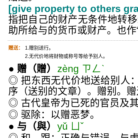
[give property to others gra
指把自己的财产无条件地转移
助所给与的货币或财产。也作“
赠送：
1.赠别送行。
2.无代价地将财物或称号等给予别人。
●
赠
（贈）
zèng ㄗㄥˋ
◎ 把东西无代价地送给别人
序（送别的文章）。赠别。赠
◎ 古代皇帝为已死的官员及
◎ 驱除：以赠恶梦。
●
与
（與）
yǔ ㄩˇ