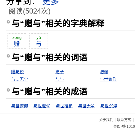
分享到：
更多
阅读(5024次)
与“赠与”相关的字典解释
zèng
yŭ
赠
与
与“赠与”相关的词语
赠与税
赠予
赠佩
与…无宁
与与
与世俯仰
与“赠与”相关的成语
与世俯仰
与世偃仰
与世推移
与世无争
与世沉浮
|
|
关于我们
联系方式
粤ICP备1010