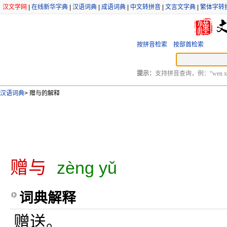
汉文学网
|
在线新华字典
|
汉语词典
|
成语词典
|
中文转拼音
|
文言文字典
|
繁体字转
按拼音检索
按部首检索
提示：
支持拼音查询，例：“wen xu
汉语词典
>
赠与的解释
赠与
zèng yǔ
词典解释
赠送。