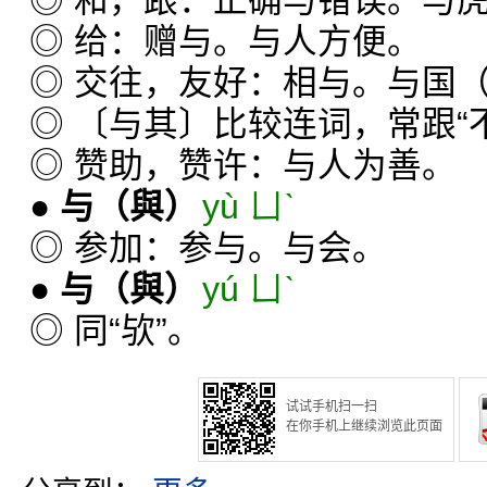
◎ 和，跟：正确与错误。与
◎ 给：赠与。与人方便。
◎ 交往，友好：相与。与国
◎ 〔与其〕比较连词，常跟“不
◎ 赞助，赞许：与人为善。
●
与
（與）
yù ㄩˋ
◎ 参加：参与。与会。
●
与
（與）
yú ㄩˋ
◎ 同“欤”。
试试手机扫一扫
在你手机上继续浏览此页面