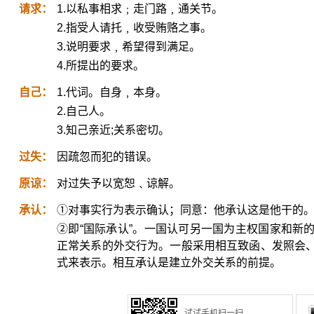
请求：
1.以私事相求﹔走门路﹐通关节。
2.指受人请托﹐收受贿赂之事。
3.说明要求﹐希望得到满足。
4.所提出的要求。
自己：
1.代词。自身﹐本身。
2.自己人。
3.知己亲近;关系密切。
过失：
因疏忽而犯的错误。
原谅：
对过失予以宽恕﹑谅解。
承认：
①对事实行为表示确认；同意：他承认这是他干的
②即“国际承认”。一国认可另一国为主权国家和新
正常关系的外交行为。一般采用相互致函、发照会
式来表示。相互承认是建立外交关系的前提。
试试手机扫一扫