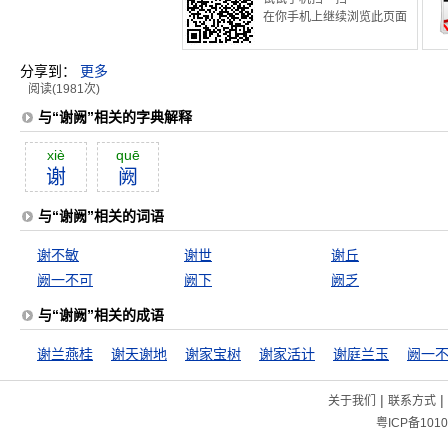
在你手机上继续浏览此页面
分享到：
更多
阅读(1981次)
与“谢阙”相关的字典解释
xiè
quē
谢
阙
与“谢阙”相关的词语
谢不敏
谢世
谢丘
阙一不可
阙下
阙乏
与“谢阙”相关的成语
谢兰燕桂
谢天谢地
谢家宝树
谢家活计
谢庭兰玉
阙一
|
|
关于我们
联系方式
粤ICP备1010