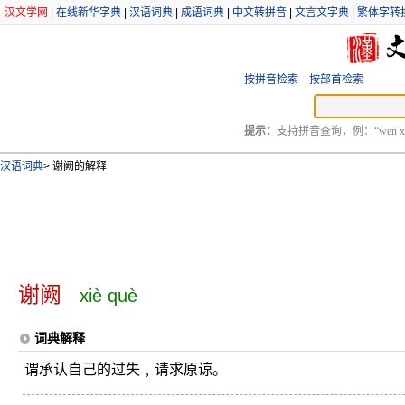
汉文学网
|
在线新华字典
|
汉语词典
|
成语词典
|
中文转拼音
|
文言文字典
|
繁体字转
按拼音检索
按部首检索
提示：
支持拼音查询，例：“wen xu
汉语词典
>
谢阙的解释
谢阙
xiè què
词典解释
谓承认自己的过失﹐请求原谅。