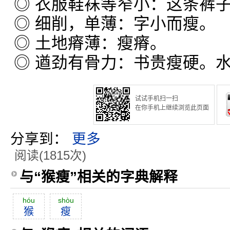
◎ 衣服鞋袜等窄小：这条裤
◎ 细削，单薄：字小而瘦。
◎ 土地瘠薄：瘦瘠。
◎ 遒劲有骨力：书贵瘦硬。
试试手机扫一扫
在你手机上继续浏览此页面
分享到：
更多
阅读(1815次)
与“猴瘦”相关的字典解释
hóu
shòu
猴
瘦