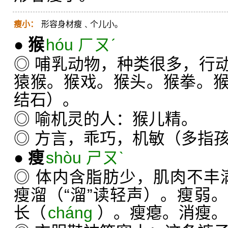
瘦小：
形容身材瘦﹑个儿小。
●
猴
hóu ㄏㄡˊ
◎ 哺乳动物，种类很多，行
猿猴。猴戏。猴头。猴拳。
结石）。
◎ 喻机灵的人：猴儿精。
◎ 方言，乖巧，机敏（多指
●
瘦
shòu ㄕㄡˋ
◎ 体内含脂肪少，肌肉不丰满
瘦溜（“溜”读轻声）。瘦弱
长（
cháng
）。瘦瘪。消瘦。