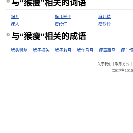
与“猴瘦”相关的词语
猴儿
猴儿崽子
猴儿精
瘦人
瘦伶仃
瘦伶伶
与“猴瘦”相关的成语
猴头猴脑
猴子搏矢
猴子救月
猴年马月
瘦童羸马
瘦羊
|
|
关于我们
联系方式
粤ICP备1010