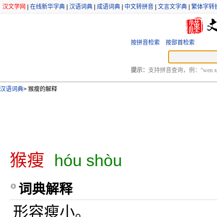
汉文学网
|
在线新华字典
|
汉语词典
|
成语词典
|
中文转拼音
|
文言文字典
|
繁体字转
按拼音检索
按部首检索
提示：
支持拼音查询，例：“wen xu
汉语词典
>
猴瘦的解释
猴瘦
hóu shòu
词典解释
形容瘦小。