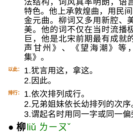
法结构，词风真率明朗，语
特色。他上承敦煌曲，用民间
金元曲。柳词又多用新腔、
美。他的词不仅在当时流播
巨，他是北宋前期最有成就
声甘州》、《望海潮》等
集》。
1.犹言用这，拿这。
以此：
2.因此。
1.依次排列成行。
排行：
2.兄弟姐妹依长幼排列的次序
3.谓起名时用同一字或同一
●
柳
liǔ ㄌㄧㄡˇ