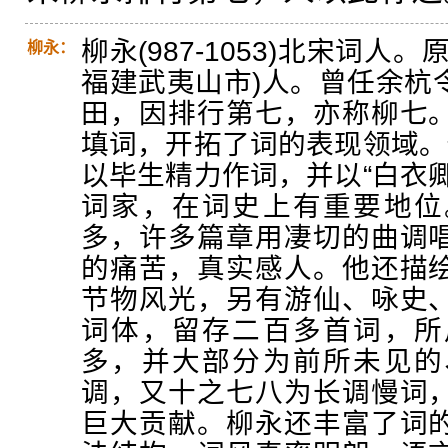
柳永(987-1053)北宋词
柳永：
福建武夷山市)人。曾任余杭
田，因排行第七，亦称柳七
填词，开拓了词的表现领域。
以毕生精力作词，并以“白衣
词家，在词史上有重要地位
多，许多篇章用凄切的曲调
的痛苦，真实感人。他还描
节物风光，另有游仙、咏史
词体，留存二百多首词，所
多，并大部分为前所未见的
调，又十之七八为长调慢词
巨大贡献。柳永还丰富了词