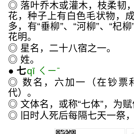
◎ 落叶乔木或灌木，枝柔韧
花，种子上有白色毛状物，
多，有“垂柳”、“河柳”、“杞
花明。
◎ 星名，二十八宿之一。
◎ 姓。
●
七
qī ㄑㄧˉ
◎ 数名，六加一（在钞票
代）。
◎ 文体名，或称“七体”，为
◎ 旧时人死后每隔七天一祭，