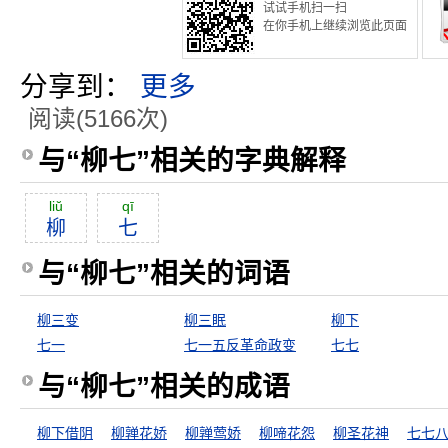
试试手机扫一扫
在你手机上继续浏览此页面
分享到：
更多
阅读(5166次)
与“柳七”相关的字典解释
liŭ
qī
柳
七
与“柳七”相关的词语
柳三变
柳三眠
柳下
七一
七一五反革命政变
七七
与“柳七”相关的成语
柳下借阴
柳亸花娇
柳亸莺娇
柳啼花怨
柳圣花神
七七