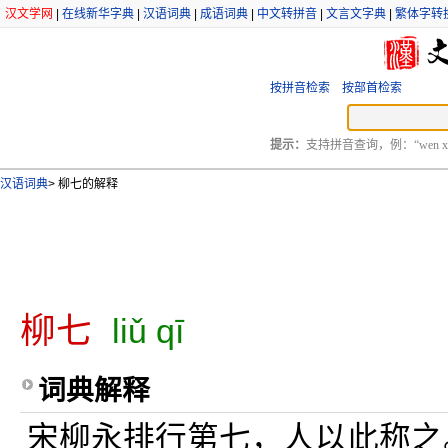
汉文学网
|
在线新华字典
|
汉语词典
|
成语词典
|
中文转拼音
|
文言文字典
|
繁体字转
按拼音检索
按部首检索
提示：
支持拼音查询，例：“wen xu
汉语词典
>
柳七的解释
柳七
liǔ qī
词典解释
宋柳永排行第七，人以此称之