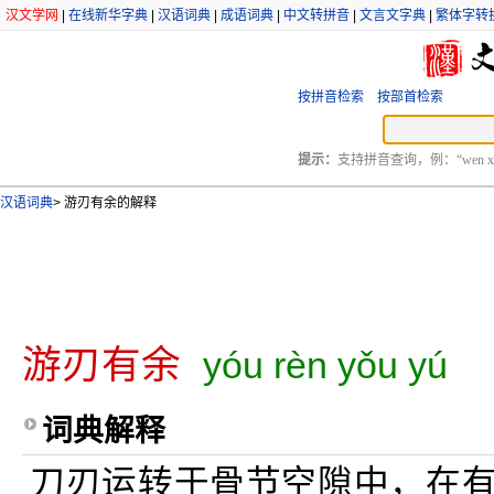
汉文学网
|
在线新华字典
|
汉语词典
|
成语词典
|
中文转拼音
|
文言文字典
|
繁体字转
按拼音检索
按部首检索
提示：
支持拼音查询，例：“wen xu
汉语词典
>
游刃有余的解释
游刃有余
yóu rèn yǒu yú
词典解释
刀刃运转于骨节空隙中，在