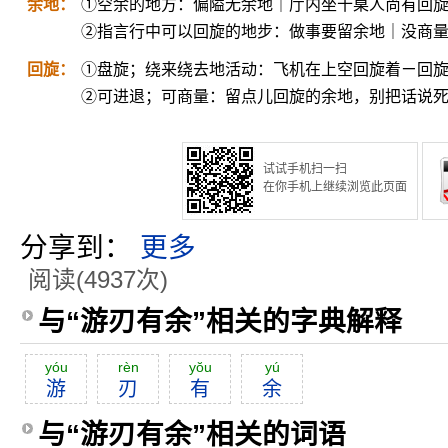
余地：
①空余的地方：偏隘无余地｜厅内坐十桌人尚有回
②指言行中可以回旋的地步：做事要留余地｜没商
回旋：
①盘旋；绕来绕去地活动：飞机在上空回旋着ㄧ回
②可进退；可商量：留点儿回旋的余地，别把话说
试试手机扫一扫
在你手机上继续浏览此页面
分享到：
更多
阅读(4937次)
与“游刃有余”相关的字典解释
yóu
rèn
yŏu
yú
游
刃
有
余
与“游刃有余”相关的词语