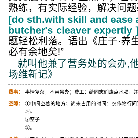
熟练，有实际经验，解决问题
[do sth.with skill and eas
butcher's cleaver expertly 
题轻松利落。语出《庄子·养生
必有余地矣!”
就叫他兼了营务处的会办,
场维新记》
费事：
事情复杂，不容易办；费工：给同志们烧点水喝，
空隙：
①中间空着的地方；尚未占用的时间：农作物行间
习。
②空子
②。