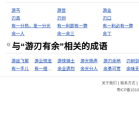
游丐
游世
游业
刃具
刃创
刃口
有一分热，发一分光
有一利即有一弊
有一利必有一弊
余一人
余一余三
余丁
与“游刃有余”相关的成语
游丝飞絮
游云惊龙
游侠骑士
游光扬声
游刃余地
刃树
有一手儿
有一搭没一搭
余业遗烈
余光分人
余勇可贾
余味
|
|
关于我们
联系方式
粤ICP备1010