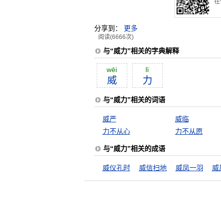
在
分享到：
更多
阅读(6666次)
与“威力”相关的字典解释
wēi
lì
威
力
与“威力”相关的词语
威严
威临
力不从心
力不从愿
与“威力”相关的成语
威仪孔时
威信扫地
威凤一羽
威