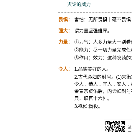
舆论的威力
畏惧：
害怕：无所畏惧｜毫不畏惧
强大：
谓力量坚强雄厚。
力量：
①力气：人多力量大ㄧ别看
②能力：尽一切力量完成任
③作用；效力：这种农药的
令人：
1.品德美好的人。
2.古代命妇的封号。(1)
令人﹑恭人﹑宜人﹑安人﹑
金宣宗贞佑后，内命妇封号
典．职官十六》。
3.祗候;衙役。
试