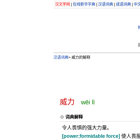
汉文学网
|
在线新华字典
|
汉语词典
|
成语词典
|
中
汉语词典
>
威力的解释
威力
wēi lì
词典解释
令人畏惧的强大力量。
[power;formidable force]
使人畏