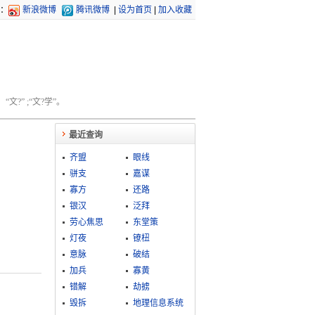
：
新浪微博
腾讯微博
|
设为首页
|
加入收藏
文?” ;“文?学”。
最近查询
齐盟
眼线
骈支
嘉谋
寡方
还路
银汉
泛拜
劳心焦思
东堂策
灯夜
镣杻
意脉
破结
加兵
寡黄
错解
劫掳
毁拆
地理信息系统