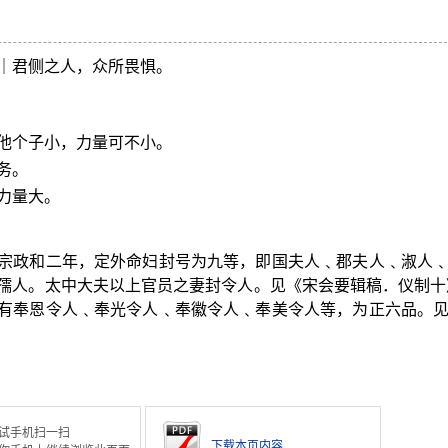
｜君侧之人，众所畏惧。
他个子小，力量可不小。
务。
力量大。
宋徽宗政和二年，定外命妇封号为九等，即国夫人﹑郡夫人﹑淑人
孺人。太中大夫以上官员之妻封令人。见《宋会要辑稿．仪制十》
有奉恩令人﹑奉光令人﹑奉徽令人﹑奉美令人等，为正六品。
试手机扫一扫
下载本页内容