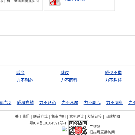
你手机上继续浏览此页面
威令
威仪
威仪不类
力不副心
力不同科
力不胜任
凤片羽
威凤祥麟
力不从心
力不从愿
力不副心
力不同科
力
|
|
|
|
|
关于我们
联系方式
免责声明
意见建议
友情链接
网站地图
粤ICP备10104591号-1
二维码
扫描可直接访问