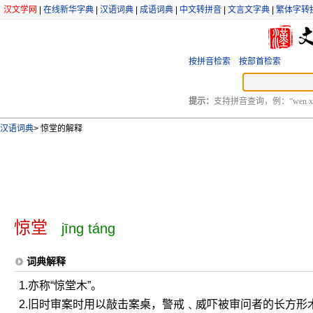
汉文学网
|
在线新华字典
|
汉语词典
|
成语词典
|
中文转拼音
|
文言文字典
|
繁体字转
按拼音检索
按部首检索
提示：
支持拼音查询，例：“wen xu
汉语词典
>
惊堂的解释
惊堂
jīng táng
词典解释
1.亦称“惊堂木”。
2.旧时审案时用以敲击案桌，警戒﹑威吓被审问者的长方形