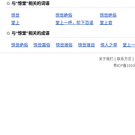
与“惊堂”相关的词语
惊世
惊世絶俗
惊世绝俗
堂上
堂上一呼，阶下百诺
堂上官
与“惊堂”相关的成语
惊世绝俗
惊世震俗
惊世骇俗
惊世骇目
惊人之举
|
|
关于我们
联系方式
粤ICP备1010