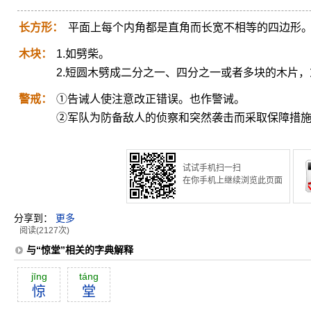
长方形：
平面上每个内角都是直角而长宽不相等的四边形
木块：
1.如劈柴。
2.短圆木劈成二分之一、四分之一或者多块的木片
警戒：
①告诫人使注意改正错误。也作警诫。
②军队为防备敌人的侦察和突然袭击而采取保障措
试试手机扫一扫
在你手机上继续浏览此页面
分享到：
更多
阅读(2127次)
与“惊堂”相关的字典解释
jīng
táng
惊
堂