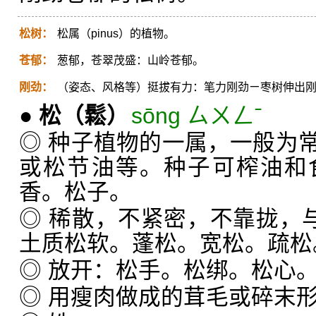
松树：
松属（pinus）的植物。
苍郁：
葱郁，苍翠茂盛：山岭苍郁。
刚劲：
（姿态、风格等）挺拔有力：笔力刚劲ㄧ枣树伸出
●
松
（鬆）
sōng ㄙㄨㄥˉ
◎ 种子植物的一属，一般为
或松节油等。种子可榨油和
香。松子。
◎ 稀散，不紧密，不靠拢，与
土质松软。蓬松。宽松。疏松
◎ 放开：松手。松绑。松心
◎ 用瘦肉做成的茸毛或碎末