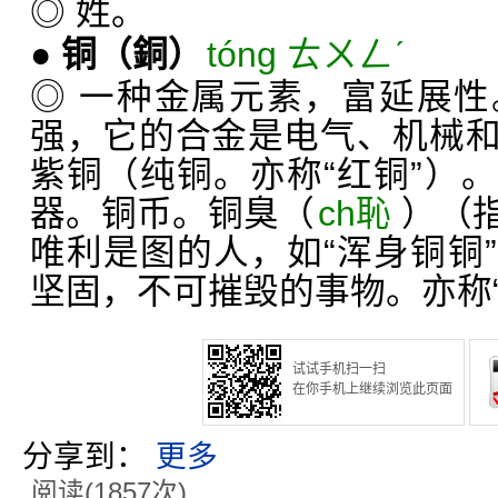
◎ 姓。
●
铜
（銅）
tóng ㄊㄨㄥˊ
◎ 一种金属元素，富延展
强，它的合金是电气、机械
紫铜（纯铜。亦称“红铜”）
器。铜币。铜臭（
ch恥
）（
唯利是图的人，如“浑身铜铜
坚固，不可摧毁的事物。亦称“
试试手机扫一扫
在你手机上继续浏览此页面
分享到：
更多
阅读(1857次)