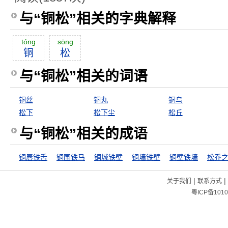
与“铜松”相关的字典解释
tóng
sōng
铜
松
与“铜松”相关的词语
铜丝
铜丸
铜乌
松下
松下尘
松丘
与“铜松”相关的成语
铜唇铁舌
铜围铁马
铜城铁壁
铜墙铁壁
铜壁铁墙
松乔
|
|
关于我们
联系方式
粤ICP备1010