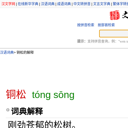
汉文学网
|
在线新华字典
|
汉语词典
|
成语词典
|
中文转拼音
|
文言文字典
|
繁体字转
按拼音检索
按部首检索
提示：
支持拼音查询，例：“wen xu
汉语词典
>
铜松的解释
铜松
tóng sōng
词典解释
刚劲苍郁的松树。