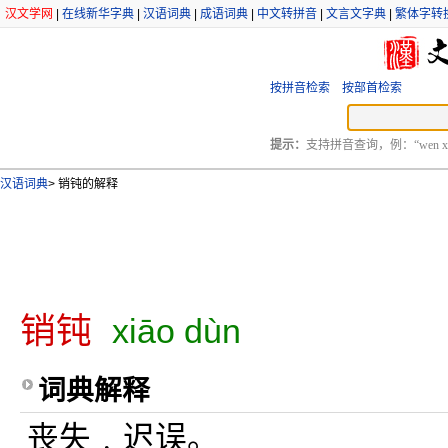
汉文学网
|
在线新华字典
|
汉语词典
|
成语词典
|
中文转拼音
|
文言文字典
|
繁体字转
按拼音检索
按部首检索
提示：
支持拼音查询，例：“wen xu
汉语词典
>
销钝的解释
销钝
xiāo dùn
词典解释
丧失﹐迟误。