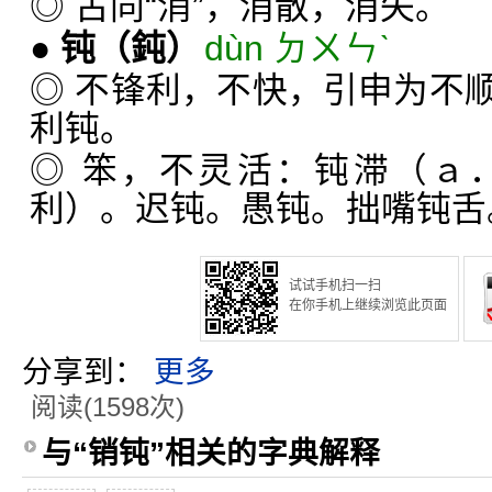
◎ 古同“消”，消散，消失。
●
钝
（鈍）
dùn ㄉㄨㄣˋ
◎ 不锋利，不快，引申为不
利钝。
◎ 笨，不灵活：钝滞（ａ
利）。迟钝。愚钝。拙嘴钝舌
试试手机扫一扫
在你手机上继续浏览此页面
分享到：
更多
阅读(1598次)
与“销钝”相关的字典解释