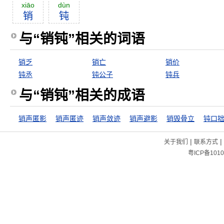
xiāo
dùn
销
钝
与“销钝”相关的词语
销乏
销亡
销价
钝丞
钝公子
钝兵
与“销钝”相关的成语
销声匿影
销声匿迹
销声敛迹
销声避影
销毁骨立
钝口
|
|
关于我们
联系方式
粤ICP备1010