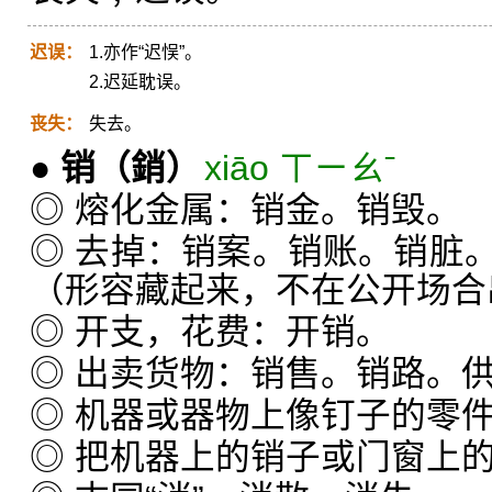
迟误：
1.亦作“迟悮”。
2.迟延耽误。
丧失：
失去。
●
销
（銷）
xiāo ㄒㄧㄠˉ
◎ 熔化金属：销金。销毁。
◎ 去掉：销案。销账。销脏
（形容藏起来，不在公开场合
◎ 开支，花费：开销。
◎ 出卖货物：销售。销路。
◎ 机器或器物上像钉子的零
◎ 把机器上的销子或门窗上