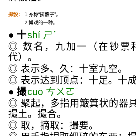
掷骰：
1.亦称“掷骰子”。
2.博戏的一种。
●
十
shí ㄕˊ
◎ 数名，九加一（在钞票
代）。
◎ 表示多、久：十室九空。
◎ 表示达到顶点：十足。十
●
撮
cuō ㄘㄨㄛˉ
◎ 聚起，多指用簸箕状的器
撮土。撮合。
◎ 取，摘取：撮要。