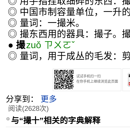
◎ 用手指捏取细碎的东西：
◎ 中国市制容量单位，一升
◎ 量词：一撮米。
◎ 撮东西用的器具：撮子。
●
撮
zuǒ ㄗㄨㄛˇ
◎ 量词，用于成丛的毛发：
试试手机扫一扫
在你手机上继续浏览此页面
分享到：
更多
阅读(2628次)
与“撮十”相关的字典解释