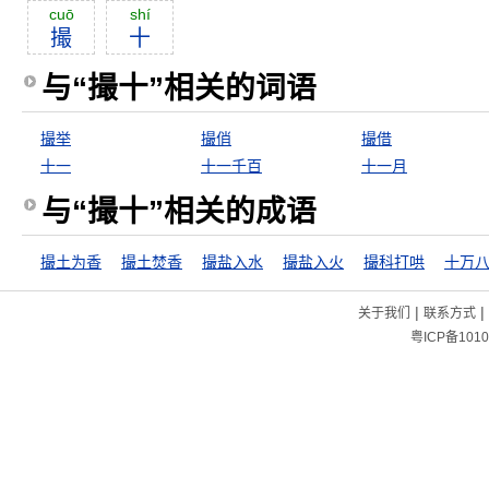
cuō
shí
撮
十
与“撮十”相关的词语
撮举
撮俏
撮借
十一
十一千百
十一月
与“撮十”相关的成语
撮土为香
撮土焚香
撮盐入水
撮盐入火
撮科打哄
|
|
关于我们
联系方式
粤ICP备1010