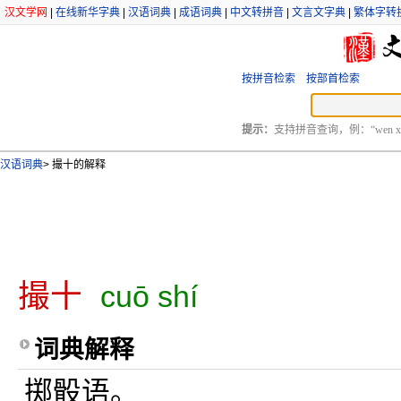
汉文学网
|
在线新华字典
|
汉语词典
|
成语词典
|
中文转拼音
|
文言文字典
|
繁体字转
按拼音检索
按部首检索
提示：
支持拼音查询，例：“wen xu
汉语词典
>
撮十的解释
撮十
cuō shí
词典解释
掷骰语。