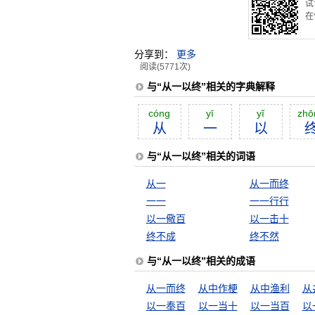
试
在
分享到：
更多
阅读(5771次)
与“从一以终”相关的字典解释
cóng
yī
yĭ
zhō
从
一
以
与“从一以终”相关的词语
从一
从一而终
一一
一一行行
以一儆百
以一击十
终不成
终不然
与“从一以终”相关的成语
从一而终
从中作梗
从中渔利
从
以一奉百
以一当十
以一当百
以