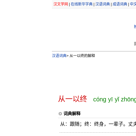
汉文学网
|
在线新华字典
|
汉语词典
|
成语词典
|
中
汉语词典
>
从一以终的解释
从一以终
cóng yī yǐ zhōn
词典解释
从：跟随；终：终身，一辈子。丈