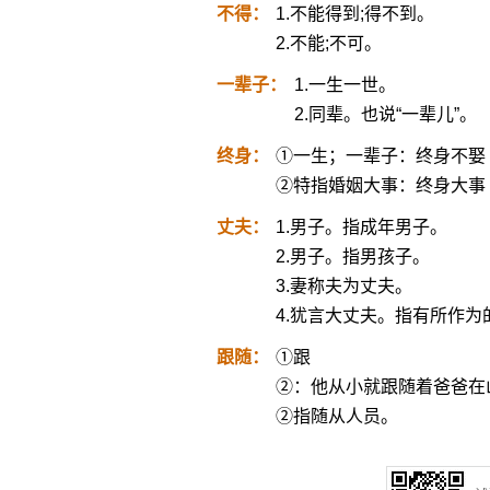
不得：
1.不能得到;得不到。
2.不能;不可。
一辈子：
1.一生一世。
2.同辈。也说“一辈儿”。
终身：
①一生；一辈子：终身不娶
②特指婚姻大事：终身大事
丈夫：
1.男子。指成年男子。
2.男子。指男孩子。
3.妻称夫为丈夫。
4.犹言大丈夫。指有所作为
跟随：
①跟
②：他从小就跟随着爸爸在
②指随从人员。