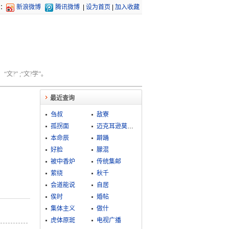
：
新浪微博
腾讯微博
|
设为首页
|
加入收藏
文?” ;“文?学”。
最近查询
刍叔
敌寮
孤拐面
迈克耳逊莫雷实验
本命辰
躃踊
好脸
朦混
被中香炉
传统集邮
萦绕
秋千
会道能说
自居
俟时
婚帖
集体主义
做什
虎体原斑
电视广播