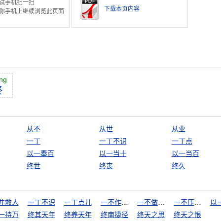
试手机扫一扫
下载本页内容
你手机上继续浏览此页面
ng
终
从不
从世
从业
一丁
一丁不识
一丁点
以一奉百
以一当十
以一当百
终世
终丧
终久
井救人
一丁不识
一丁点儿
一不作，二不休
一不做，二不休
一不压众，百不随一
以
一持万
终其天年
终养天年
终南捷径
终天之思
终天之恨