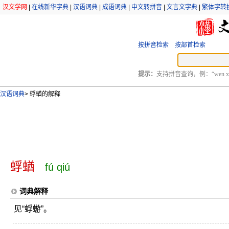
汉文学网
|
在线新华字典
|
汉语词典
|
成语词典
|
中文转拼音
|
文言文字典
|
繁体字转
按拼音检索
按部首检索
提示：
支持拼音查询，例：“wen xu
汉语词典
>
蜉蝤的解释
蜉蝤
fú qiú
词典解释
见“蜉蝣”。