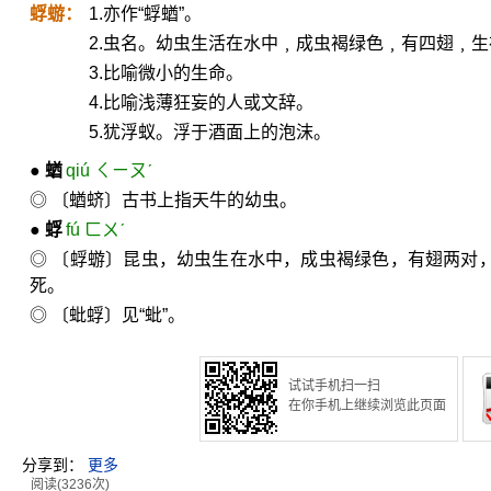
蜉蝣：
1.亦作“蜉蝤”。
2.虫名。幼虫生活在水中﹐成虫褐绿色﹐有四翅﹐
3.比喻微小的生命。
4.比喻浅薄狂妄的人或文辞。
5.犹浮蚁。浮于酒面上的泡沫。
●
蝤
qiú ㄑㄧㄡˊ
◎ 〔蝤蛴〕古书上指天牛的幼虫。
●
蜉
fú ㄈㄨˊ
◎ 〔蜉蝣〕昆虫，幼虫生在水中，成虫褐绿色，有翅两对
死。
◎ 〔蚍蜉〕见“蚍”。
试试手机扫一扫
在你手机上继续浏览此页面
分享到：
更多
阅读(3236次)