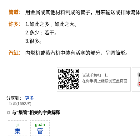
管道：
用金属或其他材料制成的管子，用来输送或排除流
许多：
1.如此之多﹔如此之大。
2.多少﹔若干。
3.很多。
汽缸：
内燃机或蒸汽机中装有活塞的部分，呈圆筒形。
试试手机扫一扫
在你手机上继续浏览此页面
分享到：
更多
阅读(1692次)
与“集管”相关的字典解释
jí
guăn
集
管