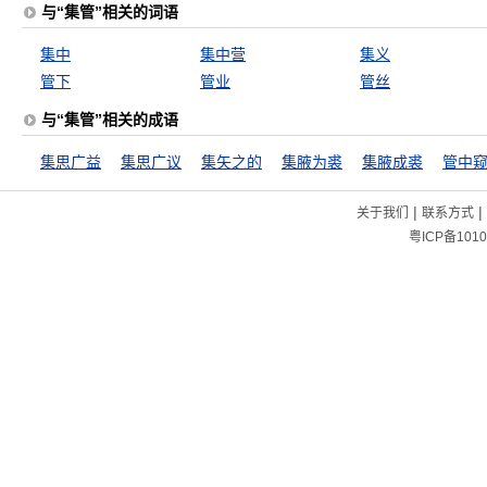
与“集管”相关的词语
集中
集中营
集义
管下
管业
管丝
与“集管”相关的成语
集思广益
集思广议
集矢之的
集腋为裘
集腋成裘
管中
|
|
关于我们
联系方式
粤ICP备1010