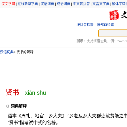
汉文学网
|
在线新华字典
|
汉语词典
|
成语词典
|
中文转拼音
|
文言文字典
|
繁体字转
按拼音检索
按部首检索
提示：
支持拼音查询，例：“wen xu
汉语词典
>
贤书的解释
贤书
xián shū
词典解释
语本《周礼．地官．乡大夫》:“乡老及乡大夫群吏献贤能之
“贤书”指考试中式的名榜。