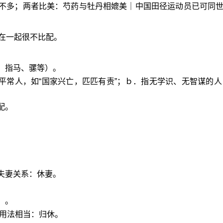
不多；两者比美：芍药与牡丹相媲美｜中国田径运动员已可同
在一起很不比配。
．指马、骡等）。
平常人，如“国家兴亡，匹匹有责”；ｂ．指无学识、无智谋的人
配。
。
夫妻关系：休妻。
）。
”等用法相当：归休。