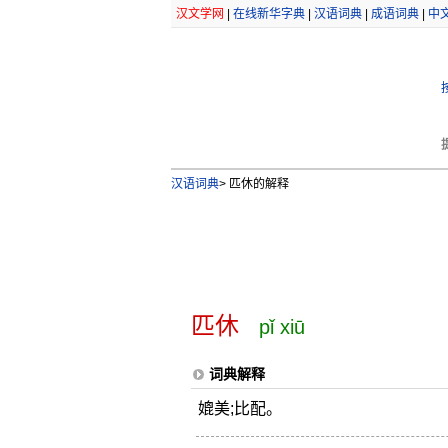
汉文学网
|
在线新华字典
|
汉语词典
|
成语词典
|
中
汉语词典
>
匹休的解释
匹休
pǐ xiū
词典解释
媲美;比配。