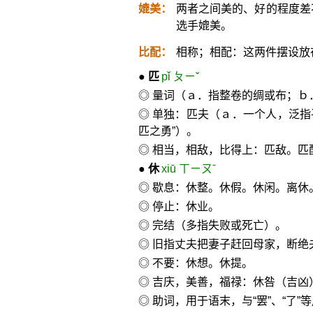
媲美：
两者之间美的、好的程度差
选手媲美。
比配：
相称；相配：这两件摆设放
●
匹
pǐ ㄆㄧˇ
◎ 量词（ａ．指整卷的绸或布；ｂ
◎ 单独：匹夫（ａ．一个人，泛指
匹之勇”）。
◎ 相当，相敌，比得上：匹敌。匹
●
休
xiū ㄒㄧㄡˉ
◎ 歇息：休整。休假。休闲。离休
◎ 停止：休业。
◎ 完结（多指失败或死亡）。
◎ 旧指丈夫把妻子赶回母家，断绝
◎ 不要：休想。休提。
◎ 吉庆，美善，福禄：休咎（吉凶
◎ 助词，用于语末，与“罢”、“了