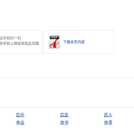
试手机扫一扫
下载本页内容
你手机上继续浏览此页面
匹乐
匹亚
匹人
休业
休书
休享