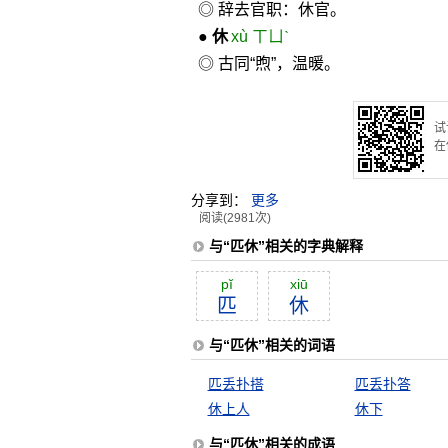
◎ 辞去官职：休官。
●
休
xù ㄒㄩˋ
◎ 古同“煦”，温暖。
试
在
分享到：
更多
阅读(2981次)
与“匹休”相关的字典解释
pĭ
xiū
匹
休
与“匹休”相关的词语
匹丢扑搭
匹丢扑答
休上人
休下
与“匹休”相关的成语