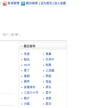
：
新浪微博
腾讯微博
|
设为首页
|
加入收藏
文?” ;“文?学”。
最近查询
先道
曾巢
聪达
贝多叶
HI-FI
衔策
黑了
三百篇
毒祸
养敌
歌呼
受益
良禽择木
转头
三百六十节
禁子
孰计
自居
沙狐
款识