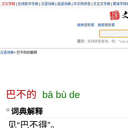
汉文学网
|
在线新华字典
|
汉语词典
|
成语词典
|
中文转拼音
|
文言文字典
|
繁体字转
按拼音检索
按部首检索
提示：
支持拼音查询，例：“wen xu
汉语词典
>
巴不的的解释
巴不的
bā bù de
词典解释
见“巴不得”。