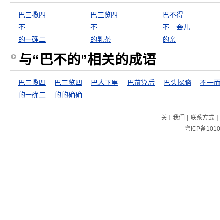
巴三揽四
巴三览四
巴不得
不一
不一一
不一会儿
的一确二
的乳茶
的亲
与“巴不的”相关的成语
巴三揽四
巴三览四
巴人下里
巴前算后
巴头探脑
不一
的一确二
的的确确
|
|
关于我们
联系方式
粤ICP备1010