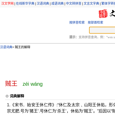
汉文学网
|
在线新华字典
|
汉语词典
|
成语词典
|
中文转拼音
|
文言文字典
|
繁体字转
按拼音检索
按部首检索
提示：
支持拼音查询，例：“wen xu
汉语词典
>
贼王的解释
贼王
zéi wáng
词典解释
1.《宋书．始安王休仁传》:“休仁及太宗﹑山阳王休佑，形
宗尤肥.号为‘猪王’.号休仁为‘杀王’，休佑为‘贼王’。”后因