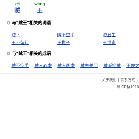
zéi
wáng
贼
王
与“贼王”相关的词语
贼下
贼不空手
贼丑生
王不留行
王世子
王世贞
与“贼王”相关的成语
贼不空手
贼人心虚
贼人胆虚
贼去关门
贼喊捉贼
王佐
|
|
关于我们
联系方式
粤ICP备1010