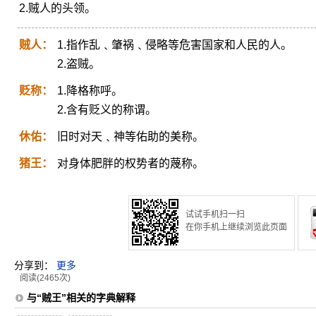
2.贼人的头领。
贼人：
1.指作乱﹑肇祸﹑侵略等危害国家和人民的人。
2.盗贼。
贬称：
1.降格称呼。
2.含有贬义的称谓。
休佑：
旧时对天﹑神等佑助的美称。
猪王：
对身体肥胖的权势者的蔑称。
试试手机扫一扫
在你手机上继续浏览此页面
分享到：
更多
阅读(2465次)
与“贼王”相关的字典解释