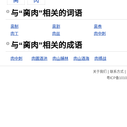
脔
肉
与“脔肉”相关的词语
脔制
脔割
脔卷
肉丁
肉丝
肉中刺
与“脔肉”相关的成语
肉中刺
肉圃酒池
肉山脯林
肉山酒海
肉搏战
|
|
关于我们
联系方式
粤ICP备1010