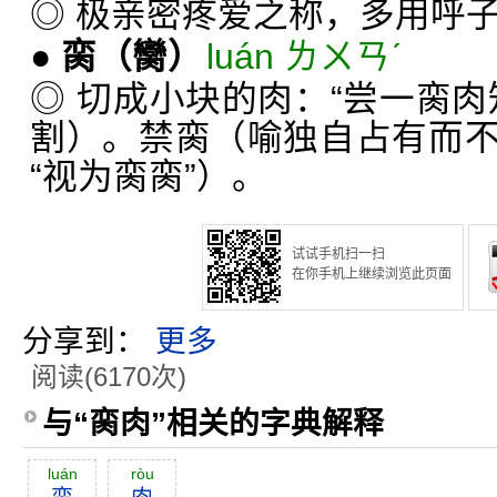
◎ 极亲密疼爱之称，多用呼
●
脔
（臠）
luán ㄌㄨㄢˊ
◎ 切成小块的肉：“尝一脔肉
割）。禁脔（喻独自占有而
“视为脔脔”）。
试试手机扫一扫
在你手机上继续浏览此页面
分享到：
更多
阅读(6170次)
与“脔肉”相关的字典解释
luán
ròu