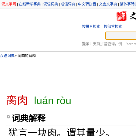
汉文学网
|
在线新华字典
|
汉语词典
|
成语词典
|
中文转拼音
|
文言文字典
|
繁体字转
按拼音检索
按部首检索
提示：
支持拼音查询，例：“wen xu
汉语词典
>
脔肉的解释
脔肉
luán ròu
词典解释
犹言一块肉。谓其量少。