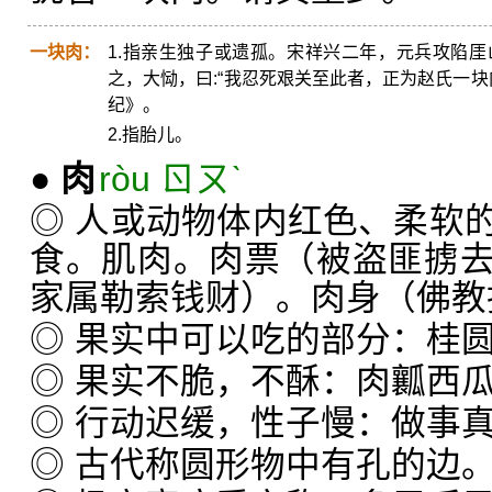
一块肉：
1.指亲生独子或遗孤。宋祥兴二年，元兵攻陷
之，大恸，曰:“我忍死艰关至此者，正为赵氏一块
纪》。
2.指胎儿。
●
肉
ròu ㄖㄡˋ
◎ 人或动物体内红色、柔软
食。肌肉。肉票（被盗匪掳
家属勒索钱财）。肉身（佛教
◎ 果实中可以吃的部分：桂
◎ 果实不脆，不酥：肉瓤西
◎ 行动迟缓，性子慢：做事
◎ 古代称圆形物中有孔的边