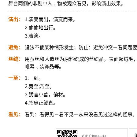
舞台两侧的非剧中人﹑物被观众看见，影响演出效果。
演出：
1.演变而出，演变而来。
2.偷偷地出行。
3.表演。
避免：
设法不使某种情形发生；防止：避免冲突ㄧ看问题
丝绒：
用蚕丝和人造丝为原料织成的丝织品。表面起绒毛
帷幕﹑装饰品等。
一至：
1.一到。
2.竟至;乃至。
3.犹言小善，偏材。
4.指忠正鲠直。
看见：
看到：看得见ㄧ看不见ㄧ从来没看见过这样的怪事
试试手机扫一扫