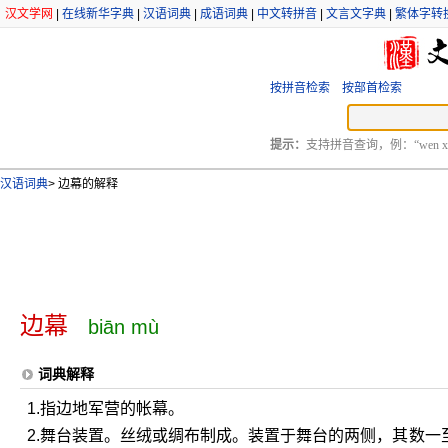
汉文学网
|
在线新华字典
|
汉语词典
|
成语词典
|
中文转拼音
|
文言文字典
|
繁体字转
按拼音检索
按部首检索
提示：
支持拼音查询，例：“wen xu
汉语词典
>
边幕的解释
边幕
biān mù
词典解释
1.指边地军营的帐幕。
2.舞台装置。丝绒或绸布制成。装置于舞台的两侧，其数