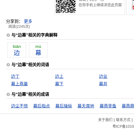
在你手机上继续浏览此页面
分享到：
更多
阅读(2245次)
与“边幕”相关的字典解释
biān
mù
边
幕
与“边幕”相关的词语
边丁
边上
边业
幕上燕巢
幕下
幕井
与“边幕”相关的成语
边尘不惊
幕后指点
幕后操纵
幕天席地
幕燕釜鱼
幕燕
|
|
关于我们
联系方式
粤ICP备1010