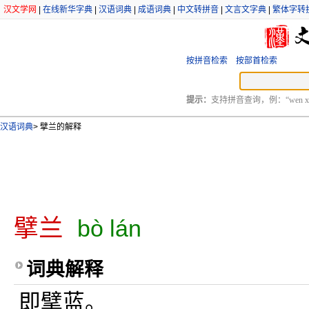
汉文学网
|
在线新华字典
|
汉语词典
|
成语词典
|
中文转拼音
|
文言文字典
|
繁体字转
按拼音检索
按部首检索
提示：
支持拼音查询，例：“wen xu
汉语词典
>
擘兰的解释
擘兰
bò lán
词典解释
即擘蓝。