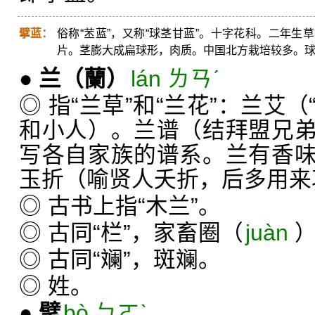
擘蓝：
俗称“苤蓝”，又称“球茎甘蓝”。十字花科。二年
片。茎膨大成扁球形，肉质。中国北方栽培较多。
●
兰
（蘭）
lán ㄌㄢˊ
◎ 指“兰草”和“兰花”：兰艾（
和小人）。兰谱（结拜盟兄
写各自家族的谱系。兰有香
玉折（喻贤人夭折，后多用来
◎ 古书上指“木兰”。
◎ 古同“栏”，家畜圈（
juàn
◎ 古同“斓”，斑斓。
◎ 姓。
●
擘
bò ㄅㄛˋ