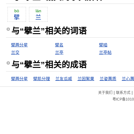
bò
lán
擘
兰
与“擘兰”相关的词语
擘两分星
擘名
擘啮
兰交
兰亭
兰亭帖
与“擘兰”相关的成语
擘两分星
擘肌分理
兰友瓜戚
兰因絮果
兰姿蕙质
兰心
|
|
关于我们
联系方式
粤ICP备1010