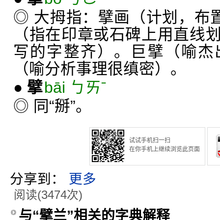
◎ 大拇指：擘画（计划，布置
（指在印章或石碑上用直线
写的字整齐）。巨擘（喻杰
（喻分析事理很缜密）。
●
擘
bāi ㄅㄞˉ
◎ 同“掰”。
试试手机扫一扫
在你手机上继续浏览此页面
分享到：
更多
阅读(3474次)
与“擘兰”相关的字典解释