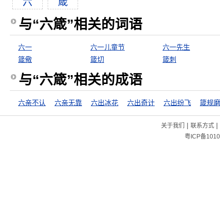
六
箴
与“六箴”相关的词语
六一
六一儿童节
六一先生
箴儆
箴切
箴刺
与“六箴”相关的成语
六亲不认
六亲无靠
六出冰花
六出奇计
六出纷飞
箴规
|
|
关于我们
联系方式
粤ICP备1010