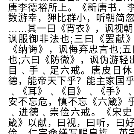
唐李德裕所上。《新唐书．李
数游幸，狎比群小，听朝简
……其一曰《宵衣》，讽视朝
讽服御非法也;三曰《罢献
《纳诲》，讽侮弃忠言也;
也;六曰《防微》，讽伪游轻出
目﹑手﹑足六戒。唐皮日休
德，能帝天下乎？能主家国
﹑《耳》﹑《目》﹑《手》
安不忘危，慎不忘《六箴》乎？
﹑进德﹑崇俭六戒。《宋史
箴》以献，曰视，曰听，曰
俭。仁宗命缮写赐皇族，英