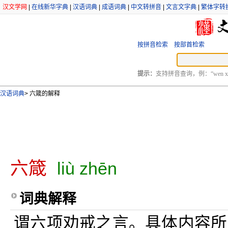
汉文学网
|
在线新华字典
|
汉语词典
|
成语词典
|
中文转拼音
|
文言文字典
|
繁体字转
按拼音检索
按部首检索
提示：
支持拼音查询，例：“wen xu
汉语词典
>
六箴的解释
六箴
liù zhēn
词典解释
谓六项劝戒之言。具体内容所指