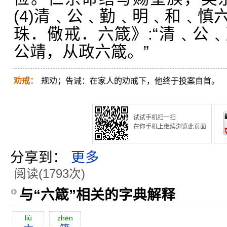
(4)清﹑公﹑勤﹑明﹑和﹑慎
珠．儆戒．六箴》:“清﹑公
公靖，从政六箴。”
劝戒：
规劝；告诫：在家人的劝戒下，他终于投案自首。
试试手机扫一扫
在你手机上继续浏览此页面
分享到：
更多
阅读(1793次)
与“六箴”相关的字典解释
liù
zhēn