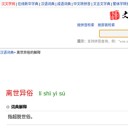
汉文学网
|
在线新华字典
|
汉语词典
|
成语词典
|
中文转拼音
|
文言文字典
|
繁体字转
按拼音检索
按部首检索
提示：
支持拼音查询，例：“wen xu
汉语词典
>
离世异俗的解释
离世异俗
lí shì yì sú
词典解释
指超脱世俗。