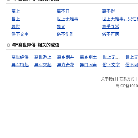
离上
离不开
离不得
世上
世上无难事
异世
异义
异乎寻常
俗下文字
俗不伤雅
俗不可医
与“离世异俗”相关的成语
离世绝俗
离世遁上
离乡别井
离乡别土
世上无难事
异军特起
异军突起
异卉奇花
异口同声
俗下文字
俗不
|
|
关于我们
联系方式
粤ICP备1010