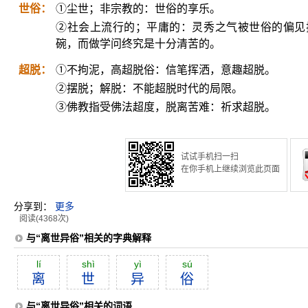
世俗：
①尘世；非宗教的：世俗的享乐。
②社会上流行的；平庸的：灵秀之气被世俗的偏见
碗，而做学问终究是十分清苦的。
超脱：
①不拘泥，高超脱俗：信笔挥洒，意趣超脱。
②摆脱；解脱：不能超脱时代的局限。
③佛教指受佛法超度，脱离苦难：祈求超脱。
试试手机扫一扫
在你手机上继续浏览此页面
分享到：
更多
阅读(4368次)
与“离世异俗”相关的字典解释
lí
shì
yì
sú
离
世
异
俗
与“离世异俗”相关的词语