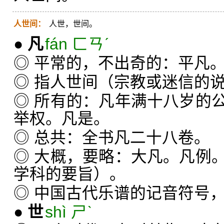
人世间：
人世，世间。
●
凡
fán ㄈㄢˊ
◎ 平常的，不出奇的：平凡
◎ 指人世间（宗教或迷信的
◎ 所有的：凡年满十八岁的
举权。凡是。
◎ 总共：全书凡二十八卷。
◎ 大概，要略：大凡。凡例
学科的要旨）。
◎ 中国古代乐谱的记音符号，
●
世
shì ㄕˋ