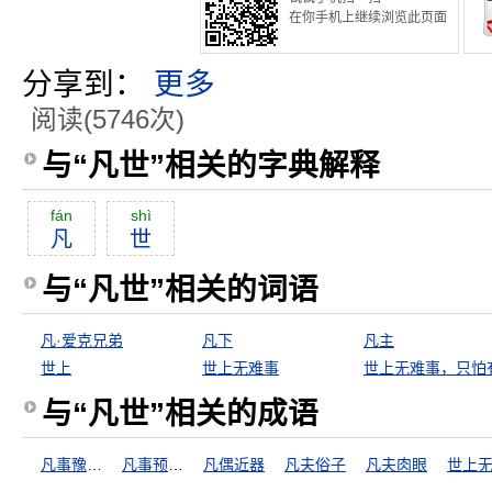
在你手机上继续浏览此页面
分享到：
更多
阅读(5746次)
与“凡世”相关的字典解释
fán
shì
凡
世
与“凡世”相关的词语
凡·爱克兄弟
凡下
凡主
世上
世上无难事
与“凡世”相关的成语
凡事豫则立，不豫则废
凡事预则立，不预则废
凡偶近器
凡夫俗子
凡夫肉眼