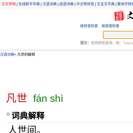
汉文学网
|
在线新华字典
|
汉语词典
|
成语词典
|
中文转拼音
|
文言文字典
|
繁体字转
按拼音检索
按部首检索
提示：
支持拼音查询，例：“wen xu
汉语词典
>
凡世的解释
凡世
fán shì
词典解释
人世间。