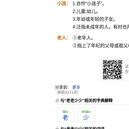
小孩：
1.亦作“小孩子”。
2.儿童;幼儿。
3.年幼或年轻的子女。
4.泛指未成年的人。有时
老人：
①老年人。
②指上了年纪的父母或祖父
试
在
分享到：
更多
阅读(3171次)
与“老老少少”相关的字典解释
lăo
shăo
老
少