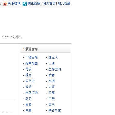
：
新浪微博
腾讯微博
|
设为首页
|
加入收藏
文?” ;“文?学”。
最近查询
千锤百炼
捷克人
绿草如茵
口业
苛求
生存空间
视点
后者
只不过
文调
放恣
内讧
水银泻地
冯夷
钻刀
中寿
质契
庶鸟
星躔
墨丈寻常