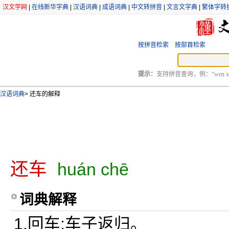
汉文学网
|
在线新华字典
|
汉语词典
|
成语词典
|
中文转拼音
|
文言文字典
|
繁体字转
按拼音检索
按部首检索
提示：
支持拼音查询，例：“wen xu
汉语词典
>
还车的解释
还车
huán chē
词典解释
1.回车;车子返归。