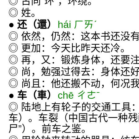
◎ 古同“环”，环绕。
◎ 姓。
●
还
（還）
hái ㄏㄞˊ
◎ 依然，仍然：这本书还没
◎ 更加：今天比昨天还冷。
◎ 再，又：锻炼身体，还要
◎ 尚，勉强过得去：身体还
◎ 尚且：他还搬不动，何况
●
车
（車）
chē ㄔㄜˉ
◎ 陆地上有轮子的交通工具
车）。车裂（中国古代一种残
尸”）。前车之鉴。