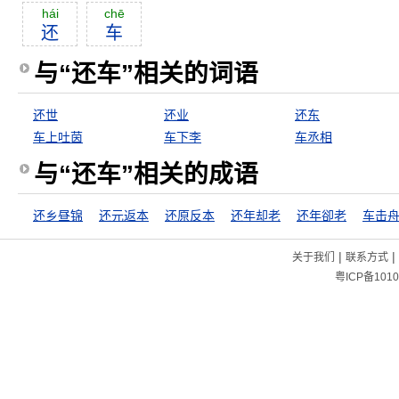
hái
chē
还
车
与“还车”相关的词语
还世
还业
还东
车上吐茵
车下李
车丞相
与“还车”相关的成语
还乡昼锦
还元返本
还原反本
还年却老
还年卻老
车击
|
|
关于我们
联系方式
粤ICP备1010