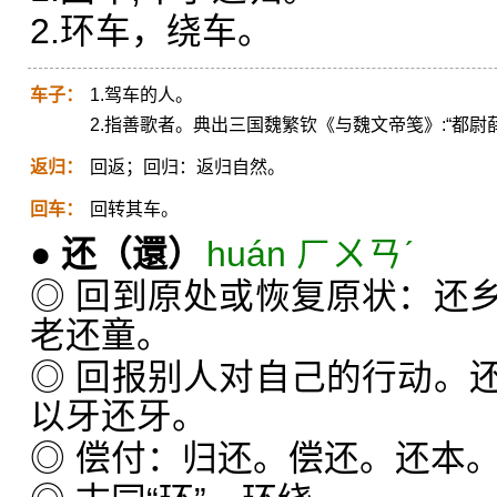
2.环车，绕车。
车子：
1.驾车的人。
2.指善歌者。典出三国魏繁钦《与魏文帝笺》:“都
返归：
回返；回归：返归自然。
回车：
回转其车。
●
还
（還）
huán ㄏㄨㄢˊ
◎ 回到原处或恢复原状：还
老还童。
◎ 回报别人对自己的行动。
以牙还牙。
◎ 偿付：归还。偿还。还本