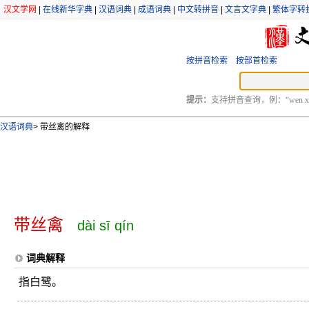
汉文学网
|
在线新华字典
|
汉语词典
|
成语词典
|
中文转拼音
|
文言文字典
|
繁体字转
按拼音检索
按部首检索
提示：
支持拼音查询，例：“wen xu
汉语词典
>
带丝禽的解释
带丝禽
dài sī qín
词典解释
指白鹭。