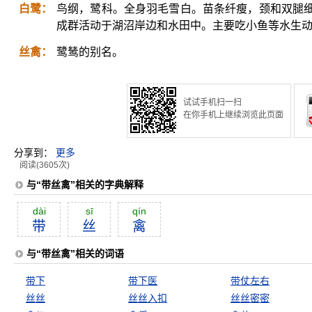
白鹭：
鸟纲，鹭科。全身羽毛雪白。苗条纤瘦，颈和双腿
成群活动于湖沼岸边和水田中。主要吃小鱼等水生
丝禽：
鹭鸶的别名。
试试手机扫一扫
在你手机上继续浏览此页面
分享到：
更多
阅读(3605次)
与“带丝禽”相关的字典解释
dài
sī
qín
带
丝
禽
与“带丝禽”相关的词语
带下
带下医
带仗左右
丝丝
丝丝入扣
丝丝密密