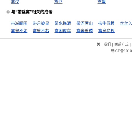
禽仪
禽俘
禽兽
与“带丝禽”相关的成语
带减腰围
带月披星
带水拖泥
带河厉山
带牛佩犊
丝丝
禽兽不如
禽兽不若
禽困覆车
禽奔兽遁
禽息鸟视
|
|
关于我们
联系方式
粤ICP备1010