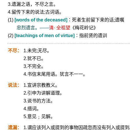
3.遗漏之语，不尽之言。
4.留传下来的说法;古词语。
(1)
[words of the deceased]
∶死者生前留下来的话;遗嘱
忠烈遗言。——
清
·
全祖望
《梅花岭记》
(2)
[teachings of men of virtue]
∶指前贤的遗训
不尽：
1.未完;无尽。
2.犹不已。
3.不完全。
4.书信末尾用语。犹言不一一。
说法：
1.宣讲宗教教义。
2.引申为讲解道理。
3.说书的方法。
4.措词。
5.意见﹔见解。
遗漏：
1.谓应该列入或提到的事物因疏忽而没有列入或提到