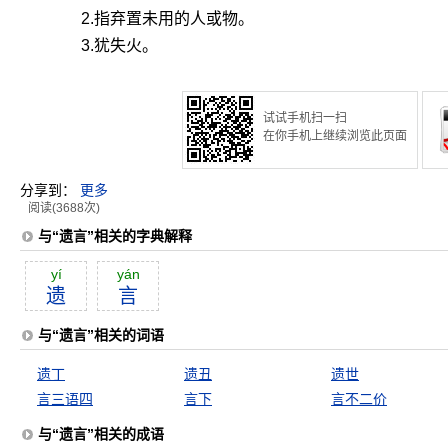
2.指弃置未用的人或物。
3.犹失火。
试试手机扫一扫
在你手机上继续浏览此页面
分享到：
更多
阅读(3688次)
与“遗言”相关的字典解释
yí
yán
遗
言
与“遗言”相关的词语
遗丁
遗丑
遗世
言三语四
言下
言不二价
与“遗言”相关的成语