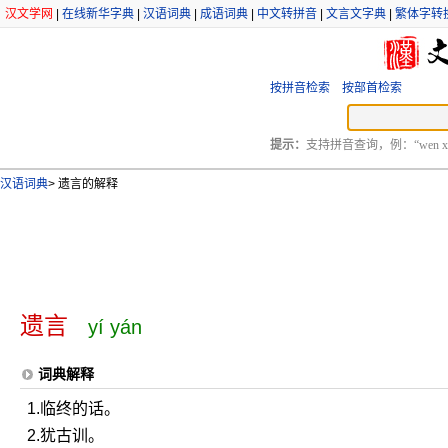
汉文学网
|
在线新华字典
|
汉语词典
|
成语词典
|
中文转拼音
|
文言文字典
|
繁体字转
按拼音检索
按部首检索
提示：
支持拼音查询，例：“wen xu
汉语词典
>
遗言的解释
遗言
yí yán
词典解释
1.临终的话。
2.犹古训。