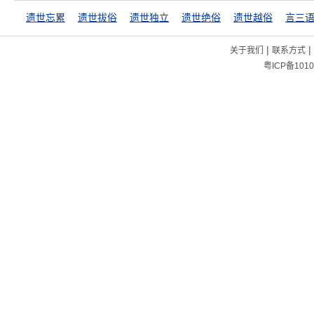
遗世忘累
遗世拔俗
遗世独立
遗世绝俗
遗世越俗
言三
|
|
关于我们
联系方式
粤ICP备1010