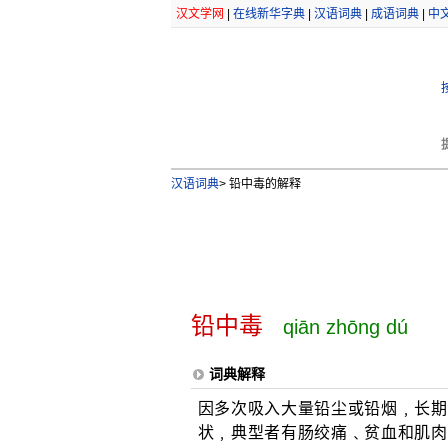
汉文学网
|
在线新华字典
|
汉语词典
|
成语词典
|
中
汉语词典
>
铅中毒的解释
铅中毒
qiān zhōng dú
词典解释
因多次吸入大量铅尘或铅烟﹐长期
状﹐典型者有肠绞痛﹑贫血和肌肉