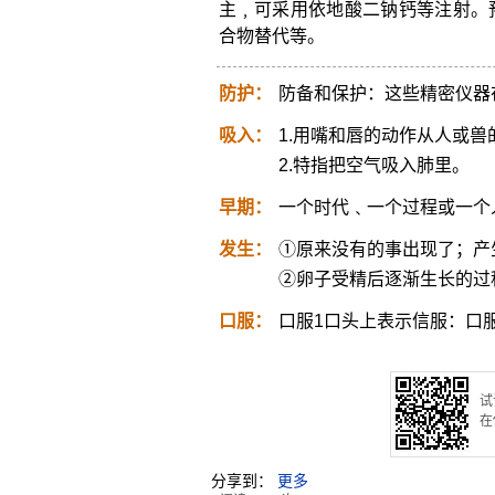
主﹐可采用依地酸二钠钙等注射。
合物替代等。
防护：
防备和保护：这些精密仪器
吸入：
1.用嘴和唇的动作从人或
2.特指把空气吸入肺里。
早期：
一个时代﹑一个过程或一个
发生：
①原来没有的事出现了；产
②卵子受精后逐渐生长的过
口服：
口服1口头上表示信服：口服心不
试
在
分享到：
更多