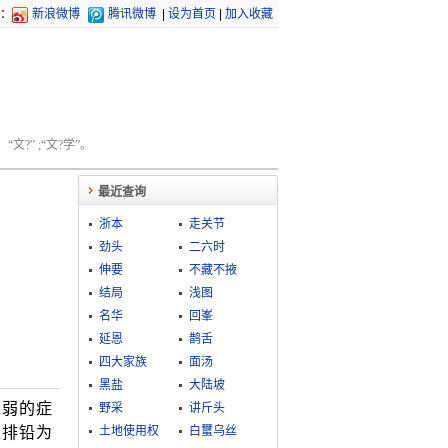
：
新浪微博
腾讯微博
|
设为首页
|
加入收藏
文?” ;“文?学”。
最近查询
浙本
走关节
劲头
二六时
伸要
不藏不掖
结局
浅图
名华
回峯
延恩
鹊舌
四大家族
面汤
黑盐
大陆坡
衰弱的症
野采
讲斤头
以排铅为
土地使用权
白蠒乌丝