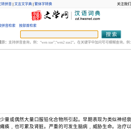
文转拼音
|
文言文字典
|
繁体字转换
关注我们
按拼音检索
按部首检索
提示：
支持拼音查询，例：“wen xue”;“wen2 xue2”。在关键字中加问号可模糊查询，例：“
少量或偶然大量口服铅化合物所引起。早期表现为类似神经
瘫痪﹐也可累及肾脏。严重的可发生脑病﹐威胁生命。治疗