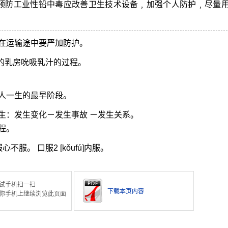
预防工业性铅中毒应改善卫生技术设备﹐加强个人防护﹐尽量
在运输途中要严加防护。
兽的乳房吮吸乳汁的过程。
人一生的最早阶段。
生：发生变化ㄧ发生事故 ㄧ发生关系。
程。
服。 口服2 [kǒufú]内服。
试手机扫一扫
下载本页内容
你手机上继续浏览此页面