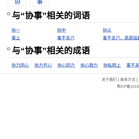
协
事
与“协事”相关的词语
协一
协中
协义
事上
事不关己
事不关己，高高挂
与“协事”相关的成语
协力同心
协力齐心
协心同力
协心戮力
协私罔上
事不
|
|
关于我们
联系方式
粤ICP备1010