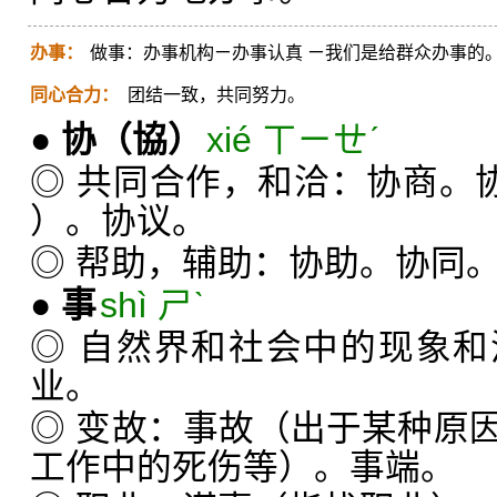
办事：
做事：办事机构ㄧ办事认真 ㄧ我们是给群众办事的
同心合力：
团结一致，共同努力。
●
协
（協）
xié ㄒㄧㄝˊ
◎ 共同合作，和洽：协商。
）。协议。
◎ 帮助，辅助：协助。协同
●
事
shì ㄕˋ
◎ 自然界和社会中的现象
业。
◎ 变故：事故（出于某种原
工作中的死伤等）。事端。