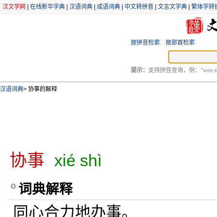
汉文学网
|
在线新华字典
|
汉语词典
|
成语词典
|
中文转拼音
|
文言文字典
|
繁体字转
按拼音检索
按部首检索
提示：
支持拼音查询，例：“wen xu
汉语词典
>
协事的解释
协事
xié shì
词典解释
同心合力地办事。